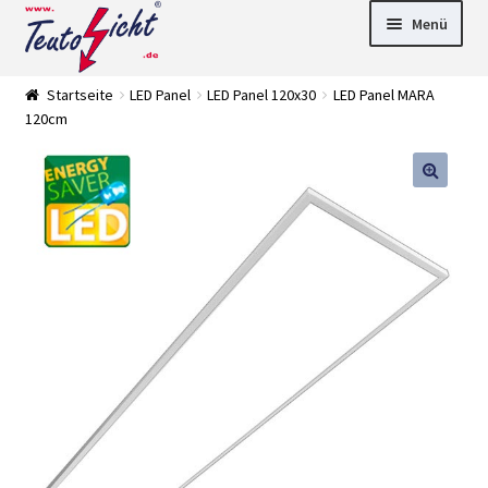
Zur
Springe
Menü
Navigation
zum
springen
Inhalt
► LED Panel
Startseite
LED Panel
LED Panel 120x30
LED Panel MARA
►
120cm
Pflanzenlich
►
t
Downlights
►
Deckenleuch
►
ten
Außenleucht
► LED
en
Streifen
► Zubehör
►
Leuchtmittel
►
Versandarten
► Zahlarten