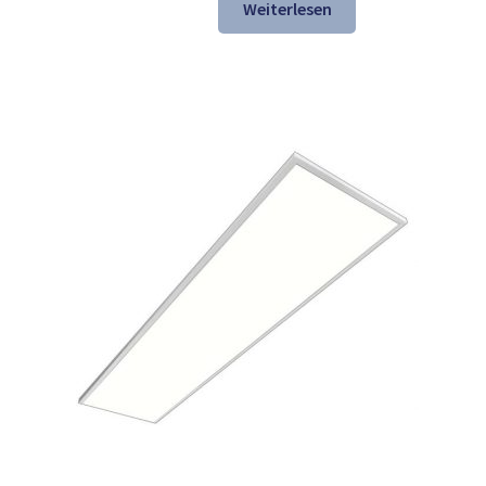
war:
ist:
Weiterlesen
157,54 €
106,98 €.