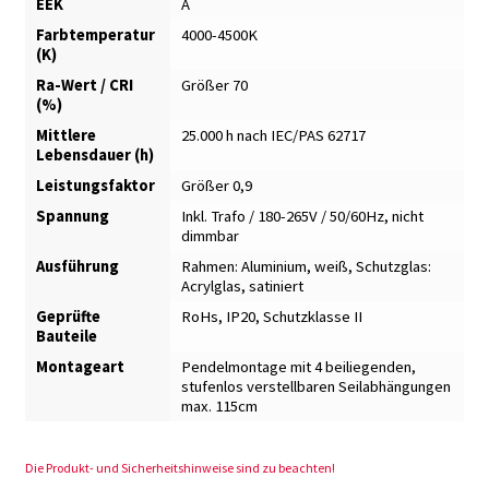
EEK
A
Farbtemperatur
4000-4500K
(K)
Ra-Wert / CRI
Größer 70
(%)
Mittlere
25.000 h nach IEC/PAS 62717
Lebensdauer (h)
Leistungsfaktor
Größer 0,9
Spannung
Inkl. Trafo / 180-265V / 50/60Hz, nicht
dimmbar
Ausführung
Rahmen: Aluminium, weiß
,
Schutzglas:
Acrylglas, satiniert
Geprüfte
RoHs, IP20, Schutzklasse II
Bauteile
Montageart
Pendelmontage mit 4 beiliegenden,
stufenlos verstellbaren Seilabhängungen
max. 115cm
Die Produkt- und Sicherheitshinweise sind zu beachten!