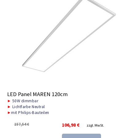
LED Panel MAREN 120cm
►
50W dimmbar
►
Lichtfarbe Neutral
►
mit Philips-Bauteilen
Ursprünglicher
Aktueller
157,54
€
106,98
€
zzgl. MwSt.
Preis
Preis