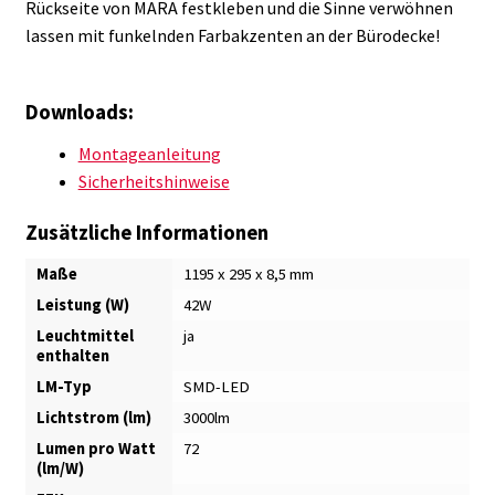
Rückseite von MARA festkleben und die Sinne verwöhnen
lassen mit funkelnden Farbakzenten an der Bürodecke!
Downloads:
Montageanleitung
Sicherheitshinweise
Zusätzliche Informationen
Maße
1195 x 295 x 8,5 mm
Leistung (W)
42W
Leuchtmittel
ja
enthalten
LM-Typ
SMD-LED
Lichtstrom (lm)
3000lm
Lumen pro Watt
72
(lm/W)