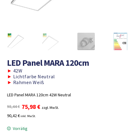
LED Panel MARA 120cm
►
42W
►
Lichtfarbe Neutral
►
Rahmen Weiß
LED Panel MARA 120cm 42W Neutral
Ursprünglicher
Aktueller
75,98
€
98,44
€
zzgl. MwSt.
Preis
Preis
90,42 €
inkl. MwSt.
war:
ist:
98,44 €
75,98 €.
Vorrätig