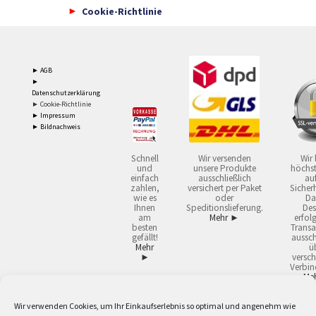
Cookie-Richtlinie
► AGB
►
Datenschutzerklärung
► Cookie-Richtlinie
► Impressum
► Bildnachweis
Schnell
Wir versenden
Wir 
und
unsere Produkte
höchst
einfach
ausschließlich
auf
zahlen,
versichert per Paket
Sicherh
wie es
oder
Da
Ihnen
Speditionslieferung.
Des
am
Mehr ►
erfol
besten
Transa
gefällt!
aussch
Mehr
ü
►
versch
Verbin
Me
Wir verwenden Cookies, um Ihr Einkaufserlebnis so optimal und angenehm wie
2
Lieferzeiten gelten mit Express-24.
Mehr ►