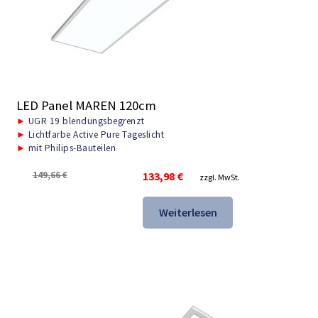
LED Panel MAREN 120cm
►
UGR 19 blendungsbegrenzt
►
Lichtfarbe Active Pure Tageslicht
►
mit Philips-Bauteilen
Ursprünglicher
Aktueller
149,66
€
133,98
€
zzgl. MwSt.
Preis
Preis
war:
ist:
Weiterlesen
149,66 €
133,98 €.