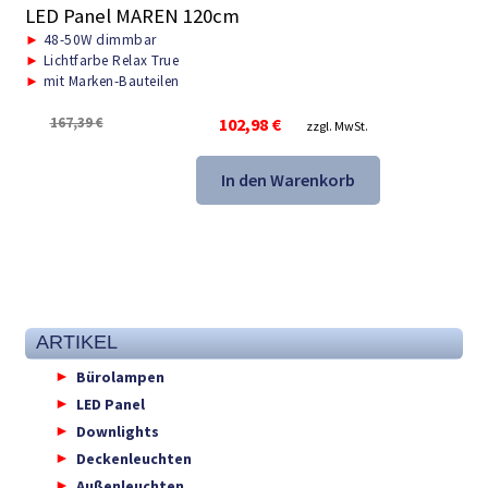
LED Panel MAREN 120cm
►
48-50W dimmbar
►
Lichtfarbe Relax True
►
mit Marken-Bauteilen
Ursprünglicher
Aktueller
167,39
€
102,98
€
zzgl. MwSt.
Preis
Preis
war:
ist:
In den Warenkorb
167,39 €
102,98 €.
ARTIKEL
Bürolampen
LED Panel
Downlights
Deckenleuchten
Außenleuchten