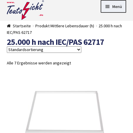
Zur
Springe
Menü
Navigation
zum
springen
Inhalt
► LED Panel
Startseite
Produkt Mittlere Lebensdauer (h)
25.000 h nach
►
IEC/PAS 62717
Pflanzenlich
►
25.000 h nach IEC/PAS 62717
t
Downlights
►
Deckenleuch
►
ten
Außenleucht
► LED
en
Streifen
► Zubehör
Alle 7 Ergebnisse werden angezeigt
►
Leuchtmittel
►
Versandarten
► Zahlarten