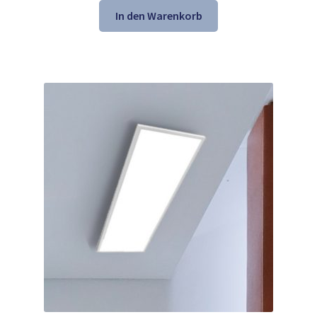
war:
ist:
In den Warenkorb
124,99 €
24,90 €.