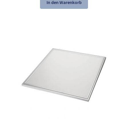
war:
ist:
In den Warenkorb
214,95 €
99,99 €.