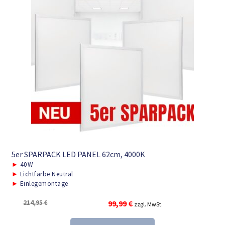
5er SPARPACK LED PANEL 62cm, 4000K
►
40W
►
Lichtfarbe Neutral
►
Einlegemontage
Ursprünglicher
Aktueller
214,95
€
99,99
€
zzgl. MwSt.
Preis
Preis