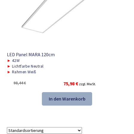
LED Panel MARA 120cm
►
42W
►
Lichtfarbe Neutral
►
Rahmen Weiß
Ursprünglicher
Aktueller
98,44
€
75,98
€
zzgl. MwSt.
Preis
Preis
war:
ist:
In den Warenkorb
98,44 €
75,98 €.