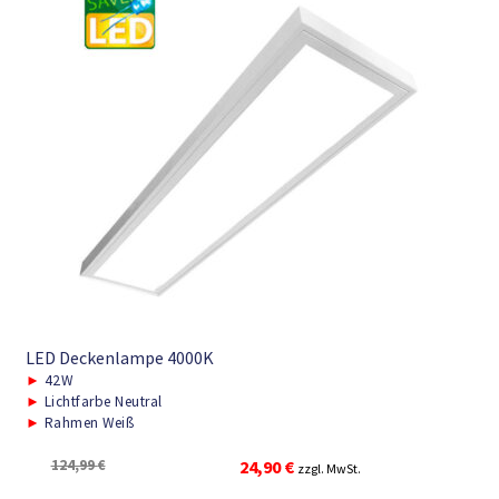
LED Deckenlampe 4000K
►
42W
►
Lichtfarbe Neutral
►
Rahmen Weiß
Ursprünglicher
Aktueller
124,99
€
24,90
€
zzgl. MwSt.
Preis
Preis