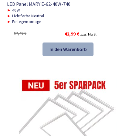
LED Panel MARY E-62-40W-740
►
40W
►
Lichtfarbe Neutral
►
Einlegemontage
Ursprünglicher
Aktueller
67,48
€
42,99
€
zzgl. MwSt.
Preis
Preis
war:
ist:
In den Warenkorb
67,48 €
42,99 €.