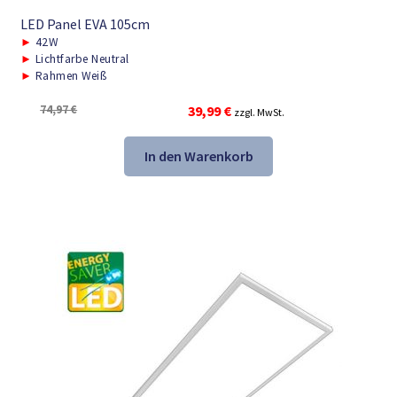
LED Panel EVA 105cm
►
42W
►
Lichtfarbe Neutral
►
Rahmen Weiß
Ursprünglicher
Aktueller
74,97
€
39,99
€
zzgl. MwSt.
Preis
Preis
war:
ist:
In den Warenkorb
74,97 €
39,99 €.