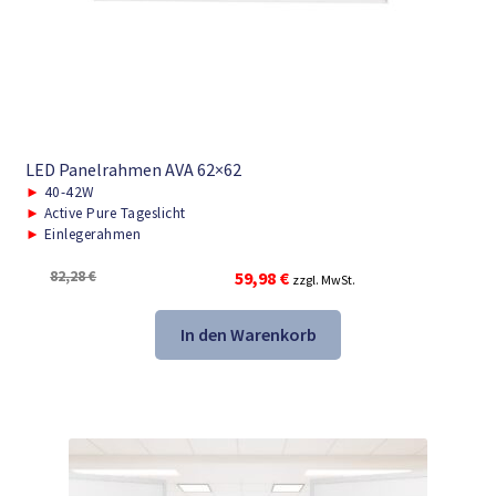
LED Panelrahmen AVA 62×62
►
40-42W
►
Active Pure Tageslicht
►
Einlegerahmen
Ursprünglicher
Aktueller
82,28
€
59,98
€
zzgl. MwSt.
Preis
Preis
war:
ist:
In den Warenkorb
82,28 €
59,98 €.