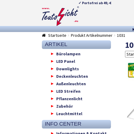
✓ Portofrei ab 49,-€
Zur
Springe
Navigation
zum
springen
Inhalt
Startseite
Produkt Artikelnummer
1031
10
ARTIKEL
Bürolampen
LED Panel
Downlights
Deckenleuchten
Außenleuchten
LED Streifen
Pflanzenlicht
Zubehör
Leuchtmittel
INFO CENTER
Informationen & Kontakt