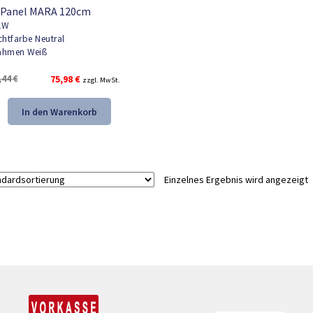
 Panel MARA 120cm
2W
chtfarbe Neutral
hmen Weiß
Ursprünglicher
Aktueller
,44
€
75,98
€
zzgl. MwSt.
Preis
Preis
war:
ist:
In den Warenkorb
98,44 €
75,98 €.
Einzelnes Ergebnis wird angezeigt