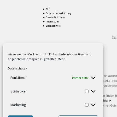
► AGB
► Datenschutzerklärung
► Cookie-Richtlinie
► Impressum
► Bildnachweis
Sch
Wir verwenden Cookies, um Ihr Einkaufserlebnis so optimal und
angenehm wie möglich zu gestalten. Mehr:
2
Lieferzeiten gelten mit Express-24.
Mehr ►
Datenschutz
-
3
Nur für Firmen, Mindestbestellwert: 50,- €.
Mehr ►
5
Versandkostenfrei ab 59,90 € Nettowarenwert. Inseln ausge
Funktional
Immer aktiv
oder gewerblichen Tätigkeit. Kein Verkauf an privat. Alle Pr
sind Warenzeichen oder eingetragene Warenzeichen der jewei
►
Statistiken
6
Weitere Informationen und Zahlungsbedingungen finden S
7
Informationen zu unseren Lieferzeiten finden Sie
hier ►
Marketing
8
Ab 79,- Nettowarenwert. Es gelten unsere allgemeinen Guts
©2002-2021 TEUTO LICHT GmbH