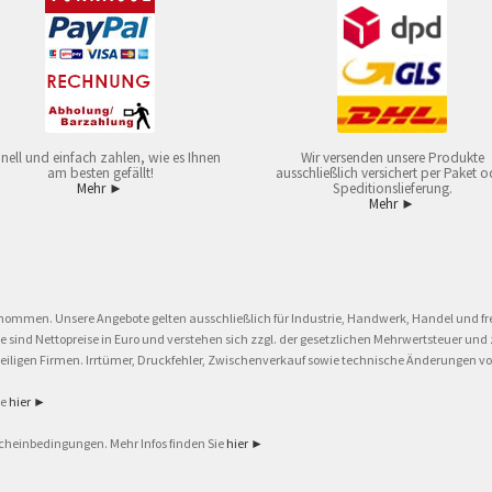
nell und einfach zahlen, wie es Ihnen
Wir versenden unsere Produkte
am besten gefällt!
ausschließlich versichert per Paket o
Mehr ►
Speditionslieferung.
Mehr ►
nommen. Unsere Angebote gelten ausschließlich für Industrie, Handwerk, Handel und fre
eise sind Nettopreise in Euro und verstehen sich zzgl. der gesetzlichen Mehrwertsteuer 
ligen Firmen. Irrtümer, Druckfehler, Zwischenverkauf sowie technische Änderungen vor
ie
hier ►
cheinbedingungen. Mehr Infos finden Sie
hier ►