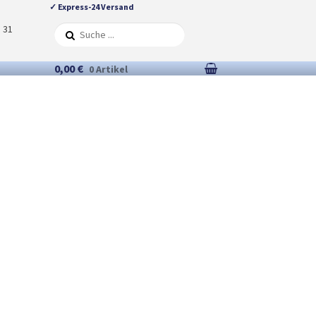
✓ Express-24 Versand
5 31
0,00 €
0 Artikel