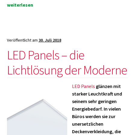
unschlagb
weiterlesen
Tipps
für
Deckenleu
im
Veröffentlicht am
30. Juli 2018
Büro!
LED Panels – die
Lichtlösung der Moderne
LED Panels
glänzen mit
starker Leuchtkraft und
seinem sehr geringen
Energiebedarf. In vielen
Büros werden sie zur
unersetzlichen
Deckenverkleidung, die