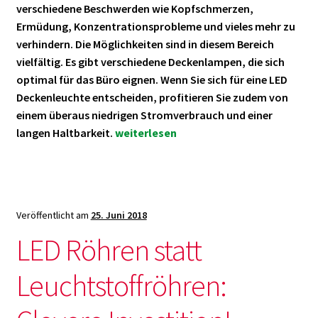
verschiedene Beschwerden wie Kopfschmerzen,
Ermüdung, Konzentrationsprobleme und vieles mehr zu
verhindern. Die Möglichkeiten sind in diesem Bereich
vielfältig. Es gibt verschiedene Deckenlampen, die sich
optimal für das Büro eignen. Wenn Sie sich für eine LED
Deckenleuchte entscheiden, profitieren Sie zudem von
einem überaus niedrigen Stromverbrauch und einer
Wie
langen Haltbarkeit.
weiterlesen
Sie
die
richtige
LED
Veröffentlicht am
25. Juni 2018
Deckenleuchte
fürs
LED Röhren statt
Büro
finden!
Leuchtstoffröhren: