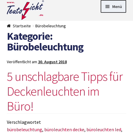
Zur
Springe
Menü
Navigation
zum
springen
Inhalt
► LED Panel
Startseite
Bürobeleuchtung
►
Kategorie:
Pflanzenlich
►
t
Downlights
►
Bürobeleuchtung
Deckenleuch
►
ten
Außenleucht
► LED
en
Streifen
► Zubehör
Veröffentlicht am
30. August 2018
►
Leuchtmittel
►
5 unschlagbare Tipps für
Versandarten
► Zahlarten
Deckenleuchten im
Büro!
Verschlagwortet
bürobeleuchtung
,
büroleuchten decke
,
büroleuchten led
,