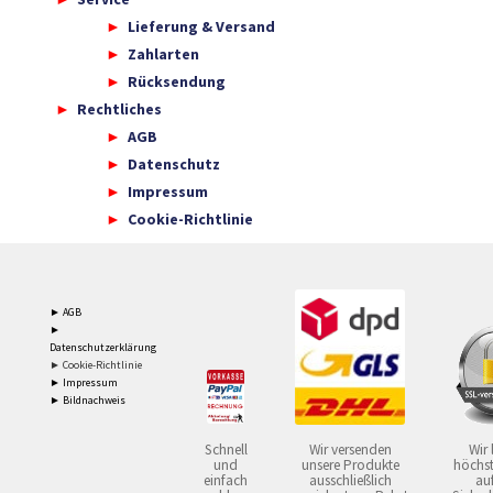
Lieferung & Versand
Zahlarten
Rücksendung
Rechtliches
AGB
Datenschutz
Impressum
Cookie-Richtlinie
► AGB
►
Datenschutzerklärung
► Cookie-Richtlinie
► Impressum
► Bildnachweis
Schnell
Wir versenden
Wir 
und
unsere Produkte
höchst
einfach
ausschließlich
auf