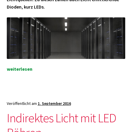
Dioden, kurz LEDs.
LED
weiterlesen
Röhren:
Die
Zukunft
schon
Veröffentlicht am
1. September 2016
jetzt!
Indirektes Licht mit LED