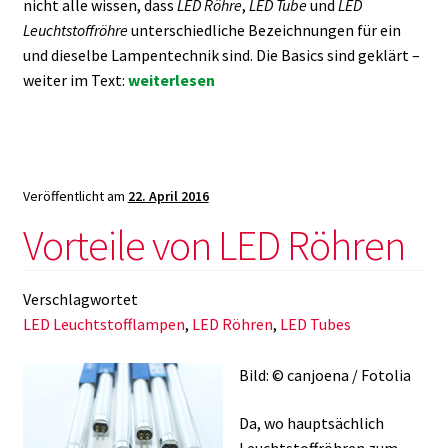
nicht alle wissen, dass
LED Röhre
,
LED Tube
und
LED
Leuchtstoffröhre
unterschiedliche Bezeichnungen für ein
und dieselbe Lampentechnik sind. Die Basics sind geklärt –
Wie
weiter im Text:
weiterlesen
Sie
am
einfachsten
LED
Veröffentlicht am
22. April 2016
Röhren
kaufen!
Vorteile von LED Röhren
Verschlagwortet
LED Leuchtstofflampen
,
LED Röhren
,
LED Tubes
Bild: © canjoena / Fotolia
Da, wo hauptsächlich
Leuchtstoffröhren zum