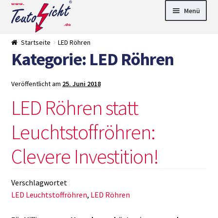
Zur
Springe
Menü
Navigation
zum
springen
Inhalt
► LED Panel
Startseite
LED Röhren
►
Kategorie:
LED Röhren
Pflanzenlich
►
t
Downlights
►
Deckenleuch
►
Veröffentlicht am
25. Juni 2018
ten
Außenleucht
► LED
en
Streifen
► Zubehör
LED Röhren statt
►
Leuchtmittel
►
Leuchtstoffröhren:
Versandarten
► Zahlarten
Clevere Investition!
Verschlagwortet
LED Leuchtstoffröhren
,
LED Röhren