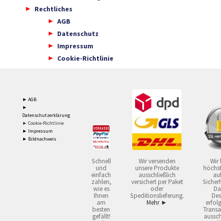
Rechtliches
AGB
Datenschutz
Impressum
Cookie-Richtlinie
► AGB
►
Datenschutzerklärung
► Cookie-Richtlinie
► Impressum
► Bildnachweis
Schnell
Wir versenden
Wir 
und
unsere Produkte
höchst
einfach
ausschließlich
auf
zahlen,
versichert per Paket
Sicherh
wie es
oder
Da
Ihnen
Speditionslieferung.
Des
am
Mehr ►
erfol
besten
Transa
gefällt!
aussch