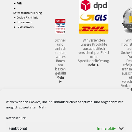
► AGB
►
Datenschutzerklärung
► Cookie-Richtlinie
► Impressum
► Bildnachweis
Schnell
Wir versenden
Wir 
und
unsere Produkte
höchst
einfach
ausschließlich
auf
zahlen,
versichert per Paket
Sicherh
wie es
oder
Da
Ihnen
Speditionslieferung.
Des
am
Mehr ►
erfol
besten
Transa
gefällt!
aussch
Mehr
ü
►
versch
Verbin
Me
Wir verwenden Cookies, um Ihr Einkaufserlebnis so optimal und angenehm wie
2
Lieferzeiten gelten mit Express-24.
Mehr ►
möglich zu gestalten. Mehr:
3
Nur für Firmen, Mindestbestellwert: 50,- €.
Mehr ►
5
Versandkostenfrei ab 59,90 € Nettowarenwert. Inseln ausgenommen. Unsere
Datenschutz
-
Angebote gelten ausschließlich für Industrie, Handwerk, Handel und freie
Berufe zur Verwendung in der selbständigen, beruflichen oder gewerblichen
Funktional
Immer aktiv