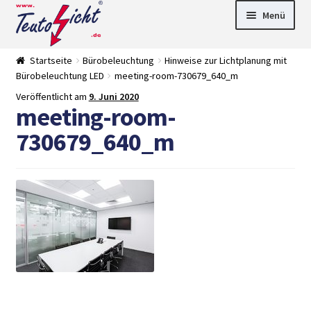
Zur
Springe
Menü
Navigation
zum
springen
Inhalt
► LED Panel
Startseite
Bürobeleuchtung
Hinweise zur Lichtplanung mit
►
Bürobeleuchtung LED
meeting-room-730679_640_m
Pflanzenlich
►
t
Downlights
►
Veröffentlicht am
9. Juni 2020
meeting-room-
Deckenleuch
►
ten
Außenleucht
► LED
730679_640_m
en
Streifen
► Zubehör
►
Leuchtmittel
►
Versandarten
► Zahlarten