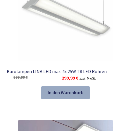
Bürolampen LINA LED max. 4x 25W T8 LED Röhren
Ursprünglicher
Aktueller
399,99
€
299,99
€
zzgl. MwSt.
Preis
Preis
war:
ist:
In den Warenkorb
399,99 €
299,99 €.