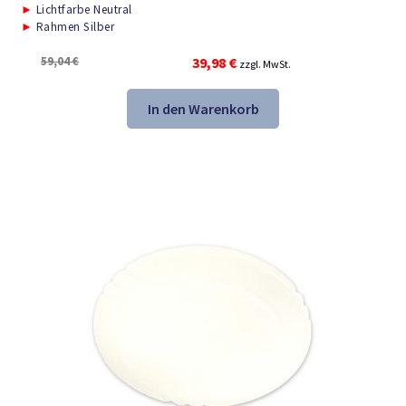
►
Lichtfarbe Neutral
►
Rahmen Silber
Ursprünglicher
Aktueller
59,04
€
39,98
€
zzgl. MwSt.
Preis
Preis
war:
ist:
In den Warenkorb
59,04 €
39,98 €.