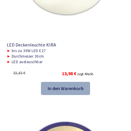
LED Deckenleuchte KIRA
►
bis zu 30W LED E27
►
Durchmesser 30cm
►
LED austauschbar
Ursprünglicher
Aktueller
21,61
€
13,98
€
zzgl. MwSt.
Preis
Preis
war:
ist:
In den Warenkorb
21,61 €
13,98 €.