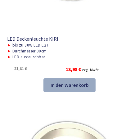
LED Deckenleuchte KIRI
►
bis zu 30W LED E27
►
Durchmesser 30cm
►
LED austauschbar
Ursprünglicher
Aktueller
21,61
€
13,98
€
zzgl. MwSt.
Preis
Preis
war:
ist:
In den Warenkorb
21,61 €
13,98 €.