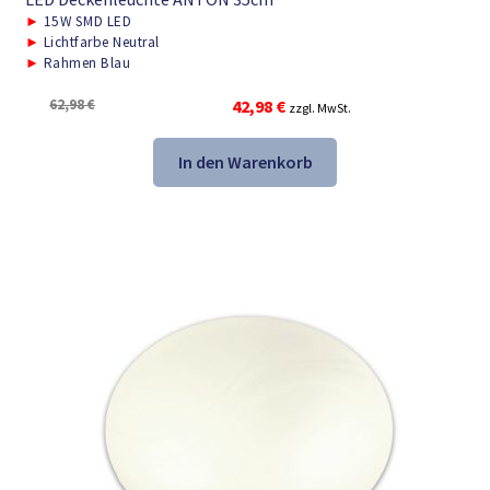
►
15W SMD LED
►
Lichtfarbe Neutral
►
Rahmen Blau
Ursprünglicher
Aktueller
62,98
€
42,98
€
zzgl. MwSt.
Preis
Preis
war:
ist:
In den Warenkorb
62,98 €
42,98 €.