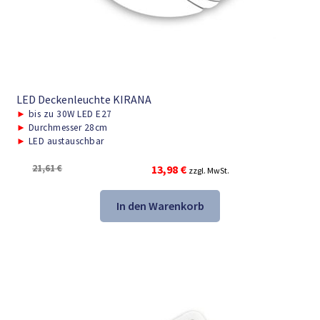
LED Deckenleuchte KIRANA
►
bis zu 30W LED E27
►
Durchmesser 28cm
►
LED austauschbar
Ursprünglicher
Aktueller
21,61
€
13,98
€
zzgl. MwSt.
Preis
Preis
war:
ist:
In den Warenkorb
21,61 €
13,98 €.