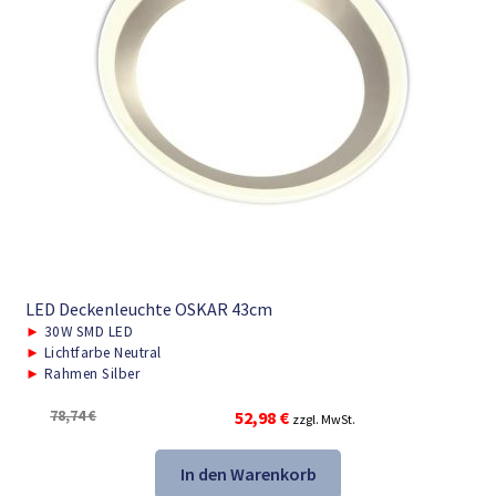
LED Deckenleuchte OSKAR 43cm
►
30W SMD LED
►
Lichtfarbe Neutral
►
Rahmen Silber
Ursprünglicher
Aktueller
78,74
€
52,98
€
zzgl. MwSt.
Preis
Preis
war:
ist:
In den Warenkorb