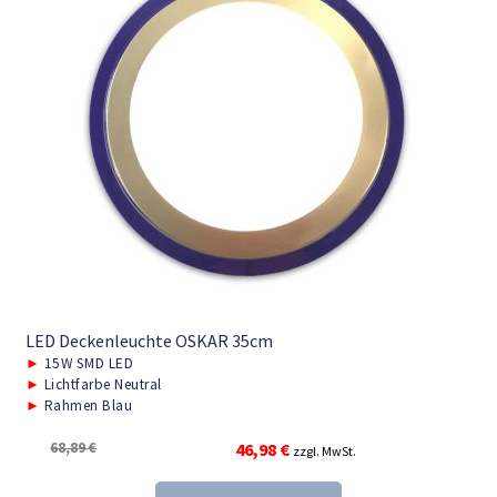
LED Deckenleuchte OSKAR 35cm
►
15W SMD LED
►
Lichtfarbe Neutral
►
Rahmen Blau
Ursprünglicher
Aktueller
68,89
€
46,98
€
zzgl. MwSt.
Preis
Preis