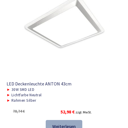
LED Deckenleuchte ANTON 43cm
►
30W SMD LED
►
Lichtfarbe Neutral
►
Rahmen Silber
Ursprünglicher
Aktueller
78,74
€
52,98
€
zzgl. MwSt.
Preis
Preis
war:
ist:
Weiterlesen