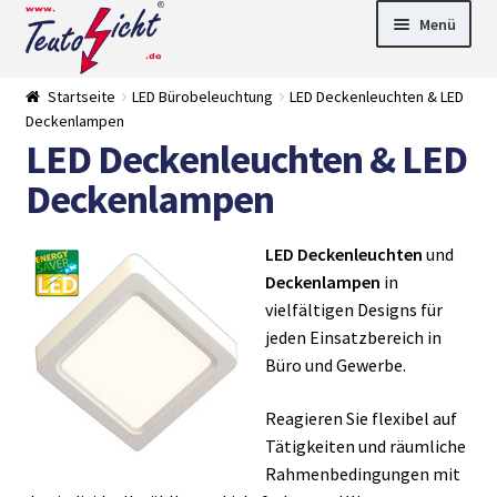
Zur
Springe
Menü
Navigation
zum
springen
Inhalt
► LED Panel
Startseite
LED Bürobeleuchtung
LED Deckenleuchten & LED
►
Deckenlampen
Pflanzenlich
►
LED Deckenleuchten & LED
t
Downlights
►
Deckenleuch
►
Deckenlampen
ten
Außenleucht
► LED
en
Streifen
► Zubehör
►
LED Deckenleuchten
und
Leuchtmittel
►
Deckenlampen
in
Versandarten
► Zahlarten
vielfältigen Designs für
jeden Einsatzbereich in
Büro und Gewerbe.
Reagieren Sie flexibel auf
Tätigkeiten und räumliche
Rahmenbedingungen mit