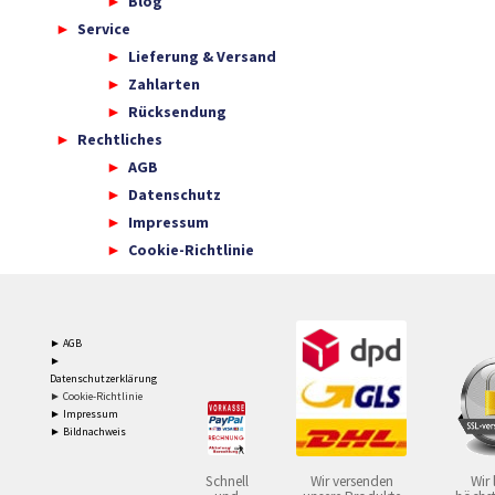
Blog
Service
Lieferung & Versand
Zahlarten
Rücksendung
Rechtliches
AGB
Datenschutz
Impressum
Cookie-Richtlinie
► AGB
►
Datenschutzerklärung
► Cookie-Richtlinie
► Impressum
► Bildnachweis
Schnell
Wir versenden
Wir 