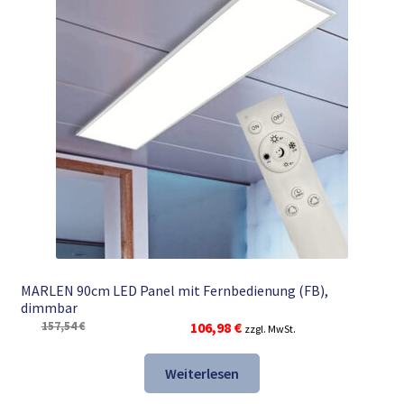
MARLEN 90cm LED Panel mit Fernbedienung (FB),
dimmbar
Ursprünglicher
Aktueller
157,54
€
106,98
€
zzgl. MwSt.
Preis
Preis
war:
ist:
Weiterlesen
157,54 €
106,98 €.