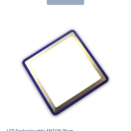
78,74 €
52,98 €.
LED Deckenleuchte ANTON 35cm