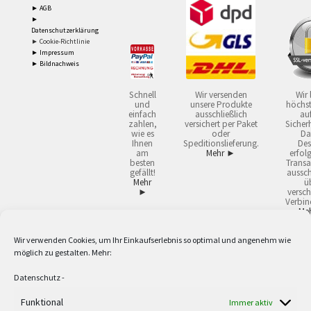
► AGB
►
Datenschutzerklärung
► Cookie-Richtlinie
► Impressum
► Bildnachweis
Schnell
Wir versenden
Wir 
und
unsere Produkte
höchst
einfach
ausschließlich
auf
zahlen,
versichert per Paket
Sicherh
wie es
oder
Da
Ihnen
Speditionslieferung.
Des
am
Mehr ►
erfol
besten
Transa
gefällt!
aussch
Mehr
ü
►
versch
Verbin
Me
Wir verwenden Cookies, um Ihr Einkaufserlebnis so optimal und angenehm wie
2
Lieferzeiten gelten mit Express-24.
Mehr ►
möglich zu gestalten. Mehr:
3
Nur für Firmen, Mindestbestellwert: 50,- €.
Mehr ►
5
Versandkostenfrei ab 59,90 € Nettowarenwert. Inseln ausgenommen. Unsere
Datenschutz
-
Angebote gelten ausschließlich für Industrie, Handwerk, Handel und freie
Berufe zur Verwendung in der selbständigen, beruflichen oder gewerblichen
Funktional
Immer aktiv