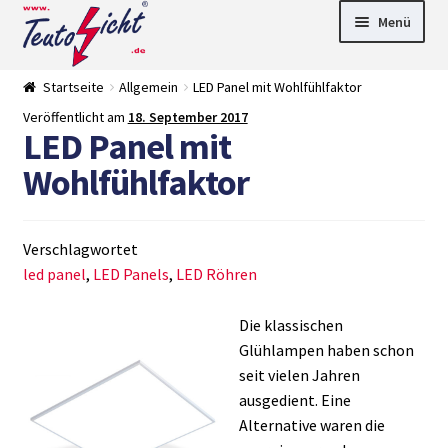
Zur
Springe
Menü
Navigation
zum
springen
Inhalt
► LED Panel
Startseite
Allgemein
LED Panel mit Wohlfühlfaktor
►
Pflanzenlich
►
Veröffentlicht am
18. September 2017
LED Panel mit
t
Downlights
►
Deckenleuch
►
Wohlfühlfaktor
ten
Außenleucht
► LED
en
Streifen
► Zubehör
►
Leuchtmittel
►
Verschlagwortet
Versandarten
► Zahlarten
led panel
,
LED Panels
,
LED Röhren
Die klassischen
Glühlampen haben schon
seit vielen Jahren
ausgedient. Eine
Alternative waren die