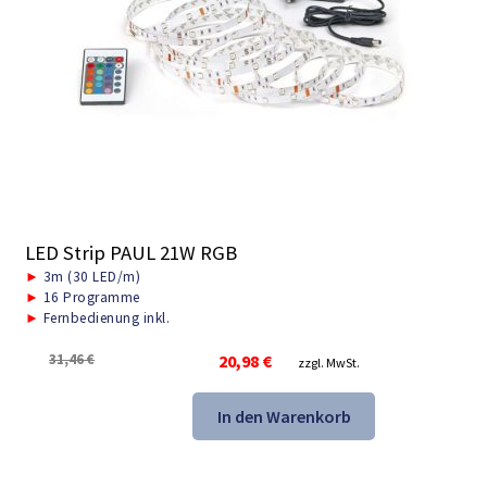
LED Strip PAUL 21W RGB
►
3m (30 LED/m)
►
16 Programme
►
Fernbedienung inkl.
Ursprünglicher
Aktueller
31,46
€
20,98
€
zzgl. MwSt.
Preis
Preis
war:
ist:
In den Warenkorb
31,46 €
20,98 €.