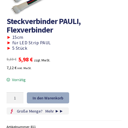
Steckverbinder PAULI,
Flexverbinder
►
15cm
►
für LED Strip PAUL
►
5 Stück
Ursprünglicher
Aktueller
5,98
€
9,69
€
zzgl. MwSt.
Preis
Preis
7,12 €
inkl. MwSt.
war:
ist:
9,69 €
5,98 €.
Vorrätig
Steckverbinder
In den Warenkorb
PAULI,
Flexverbinder
Große Menge?
...
Mehr ►►
Menge
Artikelnummer:
811