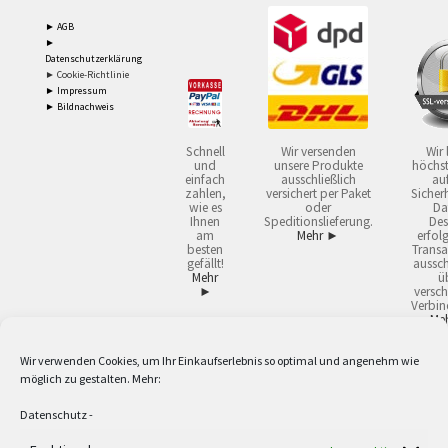
► AGB
►
Datenschutzerklärung
► Cookie-Richtlinie
► Impressum
► Bildnachweis
Schnell
Wir versenden
Wir 
und
unsere Produkte
höchst
einfach
ausschließlich
auf
zahlen,
versichert per Paket
Sicherh
wie es
oder
Da
Ihnen
Speditionslieferung.
Des
am
Mehr ►
erfol
besten
Transa
gefällt!
aussch
Mehr
ü
►
versch
Verbin
Me
Wir verwenden Cookies, um Ihr Einkaufserlebnis so optimal und angenehm wie
2
Lieferzeiten gelten mit Express-24.
Mehr ►
möglich zu gestalten. Mehr:
3
Nur für Firmen, Mindestbestellwert: 50,- €.
Mehr ►
5
Versandkostenfrei ab 59,90 € Nettowarenwert. Inseln ausgenommen. Unsere
Datenschutz
-
Angebote gelten ausschließlich für Industrie, Handwerk, Handel und freie
Berufe zur Verwendung in der selbständigen, beruflichen oder gewerblichen