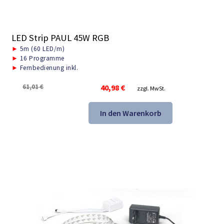
LED Strip PAUL 45W RGB
►
5m (60 LED/m)
►
16 Programme
►
Fernbedienung inkl.
Ursprünglicher
Aktueller
61,01
€
40,98
€
zzgl. MwSt.
Preis
Preis
war:
ist:
In den Warenkorb
61,01 €
40,98 €.