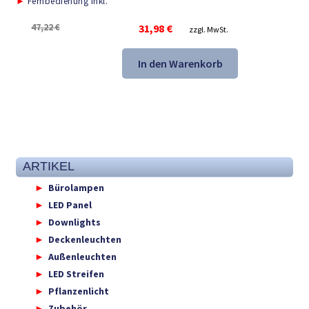
►
Fernbedienung inkl.
Ursprünglicher
Aktueller
47,22
€
31,98
€
zzgl. MwSt.
Preis
Preis
war:
ist:
In den Warenkorb
47,22 €
31,98 €.
ARTIKEL
Bürolampen
LED Panel
Downlights
Deckenleuchten
Außenleuchten
LED Streifen
Pflanzenlicht
Zubehör