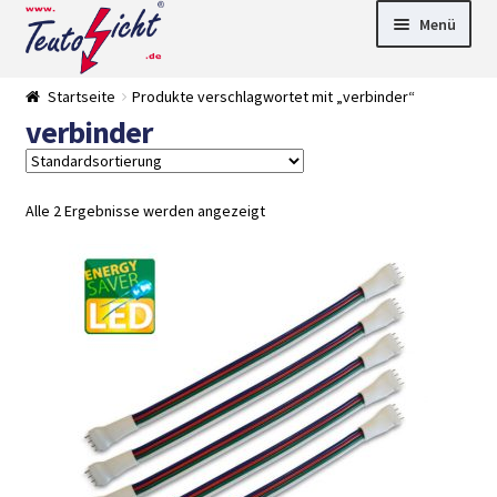
Zur
Springe
Menü
Navigation
zum
springen
Inhalt
► LED Panel
Startseite
Produkte verschlagwortet mit „verbinder“
►
verbinder
Pflanzenlich
►
t
Downlights
►
Deckenleuch
►
ten
Außenleucht
► LED
Alle 2 Ergebnisse werden angezeigt
en
Streifen
► Zubehör
►
Leuchtmittel
►
Versandarten
► Zahlarten