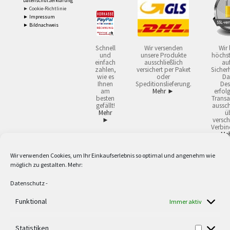
Datenschutzerklärung
► Cookie-Richtlinie
► Impressum
► Bildnachweis
Schnell
Wir versenden
Wir 
und
unsere Produkte
höchst
einfach
ausschließlich
auf
zahlen,
versichert per Paket
Sicherh
wie es
oder
Da
Ihnen
Speditionslieferung.
Des
am
Mehr ►
erfol
besten
Transa
gefällt!
aussch
Mehr
ü
►
versch
Verbin
Me
Wir verwenden Cookies, um Ihr Einkaufserlebnis so optimal und angenehm wie
2
Lieferzeiten gelten mit Express-24.
Mehr ►
möglich zu gestalten. Mehr:
3
Nur für Firmen, Mindestbestellwert: 50,- €.
Mehr ►
5
Versandkostenfrei ab 59,90 € Nettowarenwert. Inseln ausgenommen. Unsere
Datenschutz
-
Angebote gelten ausschließlich für Industrie, Handwerk, Handel und freie
Berufe zur Verwendung in der selbständigen, beruflichen oder gewerblichen
Funktional
Immer aktiv
Tätigkeit. Kein Verkauf an privat. Alle Preise sind Nettopreise in Euro und
verstehen sich zzgl. der gesetzlichen Mehrwertsteuer und zzgl. Versand. Alle
Statistiken
verwendeten Logos und Firmennamen sind Warenzeichen oder eingetragene