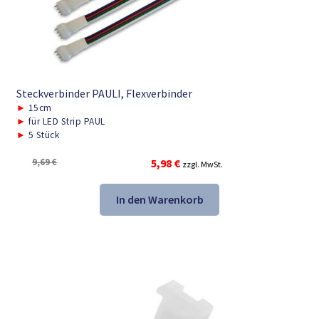
Steckverbinder PAULI, Flexverbinder
►
15cm
►
für LED Strip PAUL
►
5 Stück
Ursprünglicher
Aktueller
9,69
€
5,98
€
zzgl. MwSt.
Preis
Preis
war:
ist:
In den Warenkorb
9,69 €
5,98 €.