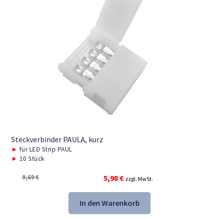
Steckverbinder PAULA, kurz
►
für LED Strip PAUL
►
10 Stück
Ursprünglicher
Aktueller
9,69
€
5,98
€
zzgl. MwSt.
Preis
Preis
war:
ist:
In den Warenkorb
9,69 €
5,98 €.