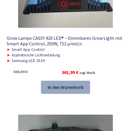
Grow Lampe CASSY 420 LED® – Dimmbares Grow Light mit
Smart App Control, 250W, 722 μmol/s
►
Smart App Control
►
Asymetrische Lichtverteilung
►
Samsung LED 301H
Ursprünglicher
Aktueller
669,99
€
361,99
€
zzgl. MwSt.
Preis
Preis
war:
ist:
In den Warenkorb
669,99 €
361,99 €.