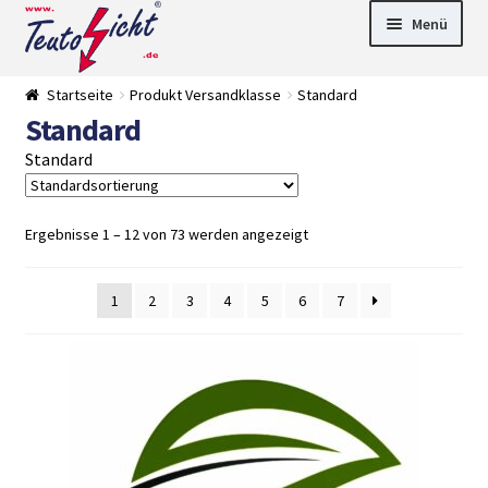
Zur
Springe
Menü
Navigation
zum
springen
Inhalt
► LED Panel
Startseite
Produkt Versandklasse
Standard
►
Standard
Pflanzenlich
►
t
Downlights
►
Standard
Deckenleuch
►
ten
Außenleucht
► LED
en
Streifen
► Zubehör
Ergebnisse 1 – 12 von 73 werden angezeigt
►
Leuchtmittel
►
Versandarten
► Zahlarten
1
2
3
4
5
6
7