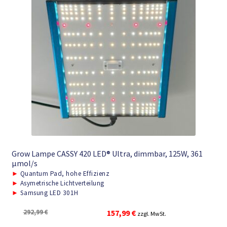
Grow Lampe CASSY 420 LED® Ultra, dimmbar, 125W, 361
μmol/s
►
Quantum Pad, hohe Effizienz
►
Asymetrische Lichtverteilung
►
Samsung LED 301H
Ursprünglicher
Aktueller
292,99
€
157,99
€
zzgl. MwSt.
Preis
Preis