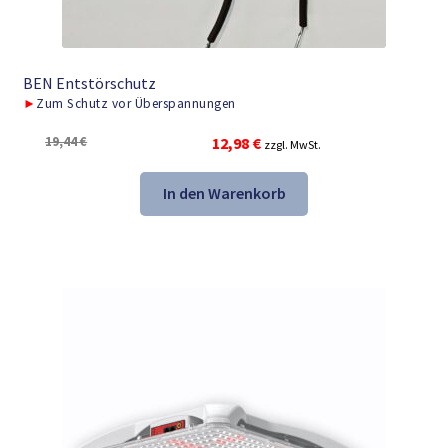
BEN Entstörschutz
►
Zum Schutz vor Überspannungen
Ursprünglicher
Aktueller
19,44
€
12,98
€
zzgl. MwSt.
Preis
Preis
war:
ist:
In den Warenkorb
19,44 €
12,98 €.