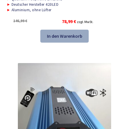
►
Deutscher Hersteller 420LED
►
Aluminium, ohne Lüfter
Ursprünglicher
Aktueller
146,99
€
78,99
€
zzgl. MwSt.
Preis
Preis
war:
ist:
In den Warenkorb
146,99 €
78,99 €.