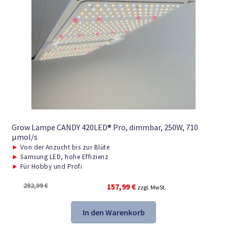
Grow Lampe CANDY 420LED® Pro, dimmbar, 250W, 710
μmol/s
►
Von der Anzucht bis zur Blüte
►
Samsung LED, hohe Effizienz
►
Für Hobby und Profi
Ursprünglicher
Aktueller
292,99
€
157,99
€
zzgl. MwSt.
Preis
Preis
war:
ist:
In den Warenkorb
292,99 €
157,99 €.