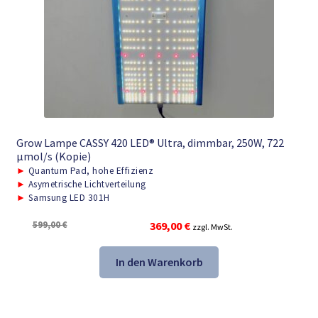
Grow Lampe CASSY 420 LED® Ultra, dimmbar, 250W, 722
μmol/s (Kopie)
►
Quantum Pad, hohe Effizienz
►
Asymetrische Lichtverteilung
►
Samsung LED 301H
Ursprünglicher
Aktueller
599,00
€
369,00
€
zzgl. MwSt.
Preis
Preis
war:
ist:
In den Warenkorb
599,00 €
369,00 €.