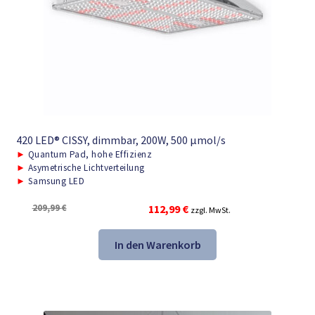
420 LED® CISSY, dimmbar, 200W, 500 μmol/s
►
Quantum Pad, hohe Effizienz
►
Asymetrische Lichtverteilung
►
Samsung LED
Ursprünglicher
Aktueller
209,99
€
112,99
€
zzgl. MwSt.
Preis
Preis
war:
ist:
In den Warenkorb
209,99 €
112,99 €.