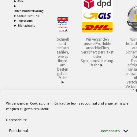
► AGB
►
Datenschutzerklärung
► Cookie-Richtlinie
► Impressum
► Bildnachweis
Schnell
Wir versenden
Wir 
und
unsere Produkte
höchst
einfach
ausschließlich
auf
zahlen,
versichert per Paket
Sicherh
wie es
oder
Da
Ihnen
Speditionslieferung.
Des
am
Mehr ►
erfol
besten
Transa
gefällt!
aussch
Mehr
ü
►
versch
Verbin
Me
Wir verwenden Cookies, um Ihr Einkaufserlebnis so optimal und angenehm wie
2
Lieferzeiten gelten mit Express-24.
Mehr ►
möglich zu gestalten. Mehr:
3
Nur für Firmen, Mindestbestellwert: 50,- €.
Mehr ►
5
Versandkostenfrei ab 59,90 € Nettowarenwert. Inseln ausgenommen. Unsere
Datenschutz
-
Angebote gelten ausschließlich für Industrie, Handwerk, Handel und freie
Berufe zur Verwendung in der selbständigen, beruflichen oder gewerblichen
Funktional
Immer aktiv
Tätigkeit. Kein Verkauf an privat. Alle Preise sind Nettopreise in Euro und