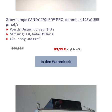
Grow Lampe CANDY 420LED® PRO, dimmbar, 125W, 355
μmol/s
►
Von der Anzucht bis zur Blüte
►
Samsung LED, hohe Effizienz
►
Für Hobby und Profi
Ursprünglicher
Aktueller
166,99
€
89,99
€
zzgl. MwSt.
Preis
Preis
war:
ist:
In den Warenkorb
166,99 €
89,99 €.