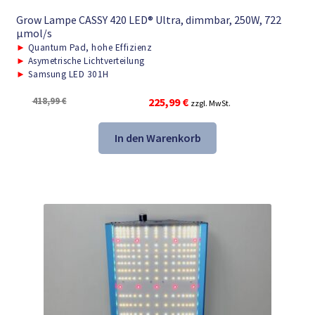
Grow Lampe CASSY 420 LED® Ultra, dimmbar, 250W, 722
μmol/s
►
Quantum Pad, hohe Effizienz
►
Asymetrische Lichtverteilung
►
Samsung LED 301H
Ursprünglicher
Aktueller
418,99
€
225,99
€
zzgl. MwSt.
Preis
Preis
war:
ist:
In den Warenkorb
418,99 €
225,99 €.