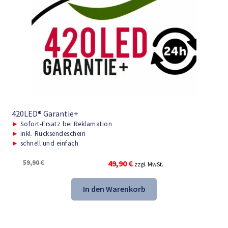
420LED® Garantie+
►
Sofort-Ersatz bei Reklamation
►
inkl. Rücksendeschein
►
schnell und einfach
Ursprünglicher
Aktueller
59,90
€
49,90
€
zzgl. MwSt.
Preis
Preis
war:
ist:
In den Warenkorb
59,90 €
49,90 €.