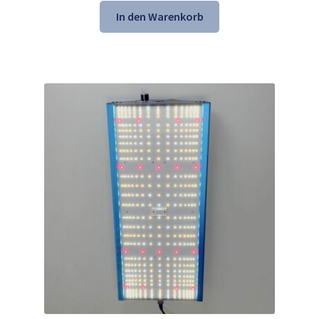
war:
ist:
In den Warenkorb
292,99 €
157,99 €.