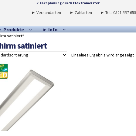
✓ Fachplanung durch Elektromeister
► Versandarten
► Zahlarten
► Tel.: 0521 557 65
► Produkte
► Info
rm satiniert“
hirm satiniert
Einzelnes Ergebnis wird angezeigt