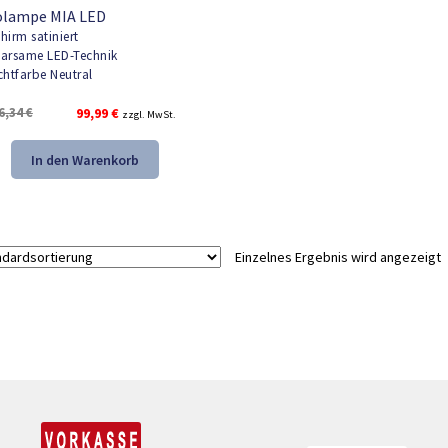
olampe MIA LED
hirm satiniert
arsame LED-Technik
chtfarbe Neutral
Ursprünglicher
Aktueller
6,34
€
99,99
€
zzgl. MwSt.
Preis
Preis
war:
ist:
In den Warenkorb
236,34 €
99,99 €.
Einzelnes Ergebnis wird angezeigt