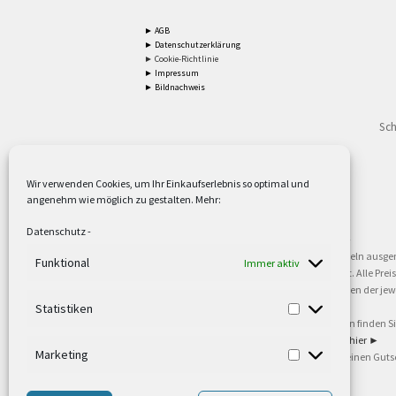
► AGB
► Datenschutzerklärung
► Cookie-Richtlinie
► Impressum
► Bildnachweis
Sch
Wir verwenden Cookies, um Ihr Einkaufserlebnis so optimal und
angenehm wie möglich zu gestalten. Mehr:
2
Lieferzeiten gelten mit Express-24.
Mehr ►
Datenschutz
-
3
Nur für Firmen, Mindestbestellwert: 50,- €.
Mehr ►
5
Versandkostenfrei ab 59,90 € Nettowarenwert. Inseln ausge
Funktional
Immer aktiv
oder gewerblichen Tätigkeit. Kein Verkauf an privat. Alle Pr
sind Warenzeichen oder eingetragene Warenzeichen der jewei
►
Statistiken
6
Weitere Informationen und Zahlungsbedingungen finden S
7
Informationen zu unseren Lieferzeiten finden Sie
hier ►
Marketing
8
Ab 79,- Nettowarenwert. Es gelten unsere allgemeinen Guts
©2002-2021 TEUTO LICHT GmbH