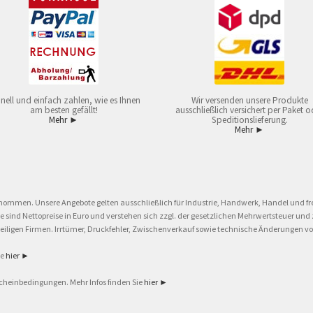
nell und einfach zahlen, wie es Ihnen
Wir versenden unsere Produkte
am besten gefällt!
ausschließlich versichert per Paket o
Mehr ►
Speditionslieferung.
Mehr ►
nommen. Unsere Angebote gelten ausschließlich für Industrie, Handwerk, Handel und fre
eise sind Nettopreise in Euro und verstehen sich zzgl. der gesetzlichen Mehrwertsteuer 
ligen Firmen. Irrtümer, Druckfehler, Zwischenverkauf sowie technische Änderungen vor
ie
hier ►
cheinbedingungen. Mehr Infos finden Sie
hier ►