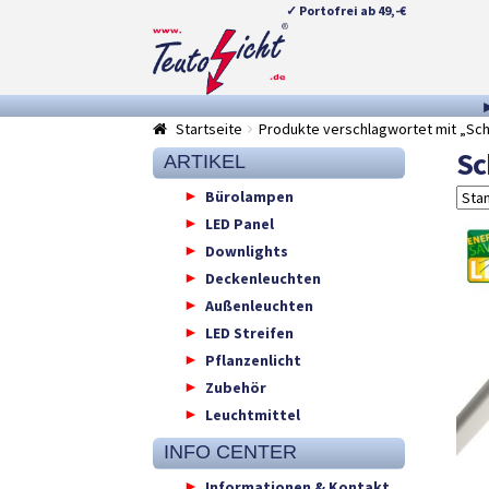
✓ Portofrei ab 49,-€
Zur
Springe
Navigation
zum
springen
Inhalt
Startseite
Produkte verschlagwortet mit „Schi
Sc
ARTIKEL
Bürolampen
LED Panel
Downlights
Deckenleuchten
Außenleuchten
LED Streifen
Pflanzenlicht
Zubehör
Leuchtmittel
INFO CENTER
Informationen & Kontakt