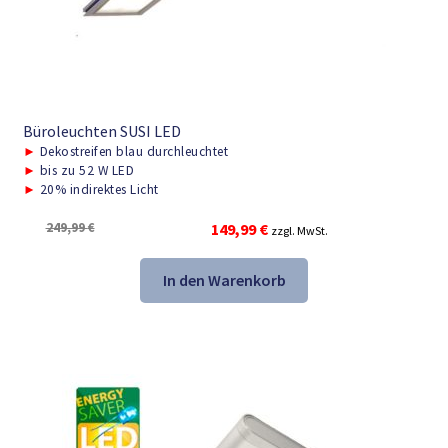
Büroleuchten SUSI LED
►
Dekostreifen blau durchleuchtet
►
bis zu 52 W LED
►
20% indirektes Licht
Ursprünglicher
Aktueller
249,99
€
149,99
€
zzgl. MwSt.
Preis
Preis
war:
ist:
In den Warenkorb
249,99 €
149,99 €.