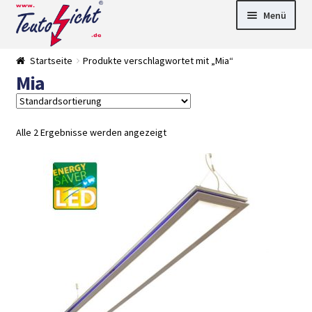
Zur
Springe
Menü
Navigation
zum
springen
Inhalt
► LED Panel
Startseite
Produkte verschlagwortet mit „Mia“
►
Mia
Pflanzenlich
►
t
Downlights
►
Deckenleuch
►
ten
Außenleucht
► LED
Alle 2 Ergebnisse werden angezeigt
en
Streifen
► Zubehör
►
Leuchtmittel
►
Versandarten
► Zahlarten