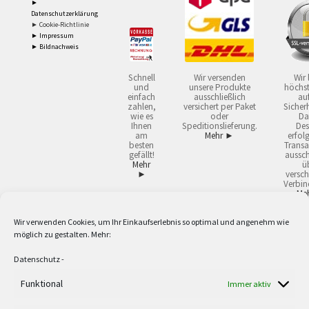
►
Datenschutzerklärung
► Cookie-Richtlinie
► Impressum
► Bildnachweis
Schnell
Wir versenden
Wir 
und
unsere Produkte
höchst
einfach
ausschließlich
auf
zahlen,
versichert per Paket
Sicherh
wie es
oder
Da
Ihnen
Speditionslieferung.
Des
am
Mehr ►
erfol
besten
Transa
gefällt!
aussch
Mehr
ü
►
versch
Verbin
Me
Wir verwenden Cookies, um Ihr Einkaufserlebnis so optimal und angenehm wie
2
Lieferzeiten gelten mit Express-24.
Mehr ►
möglich zu gestalten. Mehr:
3
Nur für Firmen, Mindestbestellwert: 50,- €.
Mehr ►
5
Versandkostenfrei ab 59,90 € Nettowarenwert. Inseln ausgenommen. Unsere
Datenschutz
-
Angebote gelten ausschließlich für Industrie, Handwerk, Handel und freie
Berufe zur Verwendung in der selbständigen, beruflichen oder gewerblichen
Funktional
Immer aktiv
Tätigkeit. Kein Verkauf an privat. Alle Preise sind Nettopreise in Euro und
verstehen sich zzgl. der gesetzlichen Mehrwertsteuer und zzgl. Versand. Alle