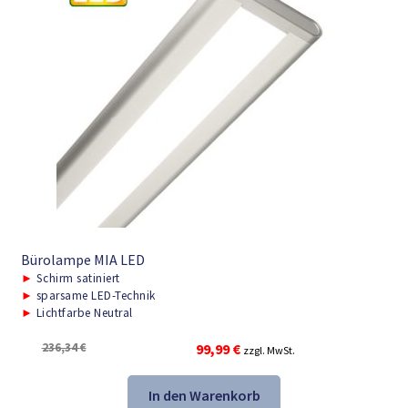
Bürolampe MIA LED
►
Schirm satiniert
►
sparsame LED-Technik
►
Lichtfarbe Neutral
Ursprünglicher
Aktueller
236,34
€
99,99
€
zzgl. MwSt.
Preis
Preis
war:
ist:
In den Warenkorb