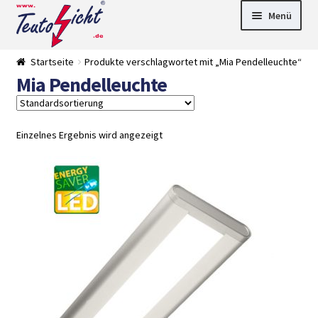
Zur
Springe
Menü
Navigation
zum
springen
Inhalt
► LED Panel
Startseite
Produkte verschlagwortet mit „Mia Pendelleuchte“
►
Mia Pendelleuchte
Pflanzenlich
►
t
Downlights
►
Deckenleuch
►
ten
Außenleucht
► LED
Einzelnes Ergebnis wird angezeigt
en
Streifen
► Zubehör
►
Leuchtmittel
►
Versandarten
► Zahlarten