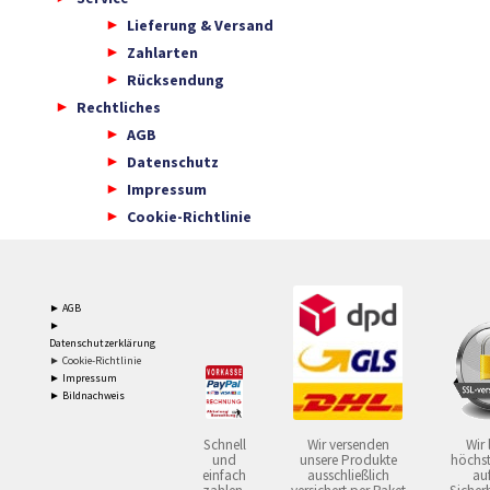
Lieferung & Versand
Zahlarten
Rücksendung
Rechtliches
AGB
Datenschutz
Impressum
Cookie-Richtlinie
► AGB
►
Datenschutzerklärung
► Cookie-Richtlinie
► Impressum
► Bildnachweis
Schnell
Wir versenden
Wir 
und
unsere Produkte
höchst
einfach
ausschließlich
auf