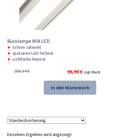
Bürolampe MIA LED
►
Schirm satiniert
►
sparsame LED-Technik
►
Lichtfarbe Neutral
Ursprünglicher
Aktueller
236,34
€
99,99
€
zzgl. MwSt.
Preis
Preis
war:
ist:
In den Warenkorb
236,34 €
99,99 €.
Einzelnes Ergebnis wird angezeigt