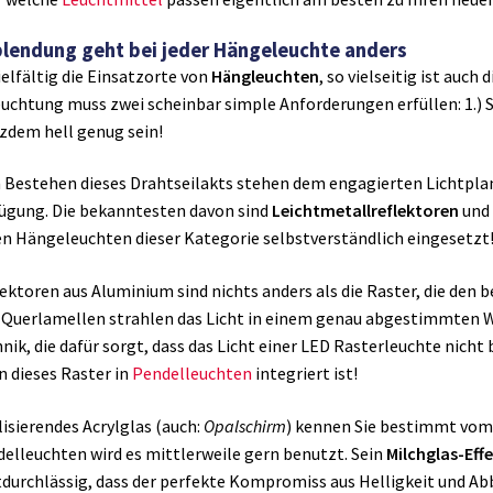
lendung geht bei jeder Hängeleuchte anders
ielfältig die Einsatzorte von
Hängleuchten
, so vielseitig ist auch
uchtung muss zwei scheinbar simple Anforderungen erfüllen: 1.) Si
zdem hell genug sein!
Bestehen dieses Drahtseilakts stehen dem engagierten Lichtplane
ügung. Die bekanntesten davon sind
Leichtmetallreflektoren
und
en Hängeleuchten dieser Kategorie selbstverständlich eingesetzt
ektoren aus Aluminium sind nichts anders als die Raster, die den 
 Querlamellen strahlen das Licht in einem genau abgestimmten Wi
nik, die dafür sorgt, dass das Licht einer LED Rasterleuchte nicht 
 dieses Raster in
Pendelleuchten
integriert ist!
isierendes Acrylglas (auch:
Opalschirm
) kennen Sie bestimmt vo
elleuchten wird es mittlerweile gern benutzt. Sein
Milchglas-Eff
tdurchlässig, dass der perfekte Kompromiss aus Helligkeit und Ab