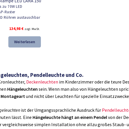
olampe LED LARA 150
s zu 70W LED
P-Raster
D Röhren austauschbar
134,98
€
zzgl. MwSt.
Weiterlesen
geleuchten, Pendelleuchte und Co.
ronleuchter,
Deckenleuchten
im Kinderzimmer oder die teure Desi
nen
Hängeleuchten
sein. Wenn man also von Hängeleuchten spricht
e
Montageart
und nicht über Leuchten für spezielle Einsatzzweck
geleuchten
ist der Umgangssprachliche Ausdruck für
Pendelleucht
uten lässt. Eine
Hängeleuchte hängt an einem Pendel
von der Dec
r vergleichsweise simplen Installation ohne allzu großes Staub