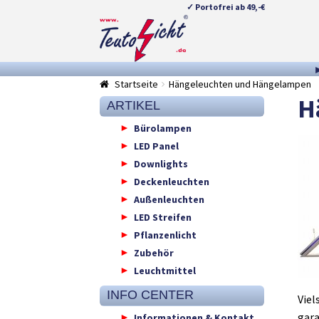
✓ Portofrei ab 49,-€
Zur
Springe
Navigation
zum
springen
Inhalt
Startseite
Hängeleuchten und Hängelampen
H
ARTIKEL
Bürolampen
LED Panel
Downlights
Deckenleuchten
Außenleuchten
LED Streifen
Pflanzenlicht
Zubehör
Leuchtmittel
INFO CENTER
Viel
gara
Informationen & Kontakt