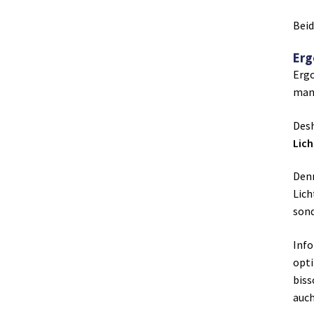
Beid
Erg
Erg
man 
Desh
Lich
Denn
Lic
sond
Info
opti
biss
auch