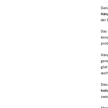
Darü
Hän
der 
Das 
könn
prob
Häng
genu
glat
auch
Dies
höh
zwis
Abe