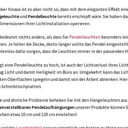
ber hinaus ist es aber nicht so, dass mit dem eleganten Effekt ein
geleuchte
und
Pendelleuchte
bereits erschöpft wäre. Sie haben da
Dimensionen Ihrer Lichtinstallation operieren.
bedeutet nichts anders, als dass Sie
Pendelleuchten
besonders lei
en. Je höher die Decke, desto länger sollte das Pendel eingestel
lemlos dafür sorgen, dass die Leuchten immer in der passenden 
t eine Pendelleuchte zu hoch, ist auch der Lichtverlust ihres Lic
g Licht und damit Helligkeit im Büro an. Umgekehrt kann das Lich
ten Oberflächen spiegeln und damit von der Arbeit ablenken. Hi
 Schreibtischplatten.
e und ähnliche Probleme beheben Sie mit den Hängeleuchten aus
enverstellbaren Pendelaufhängungen
unserer Produkte können Si
chen etwa 10 cm und 120 cm einstellen!
r welche
Leuchtmittel
passen eigentlich am besten zu Ihren neu