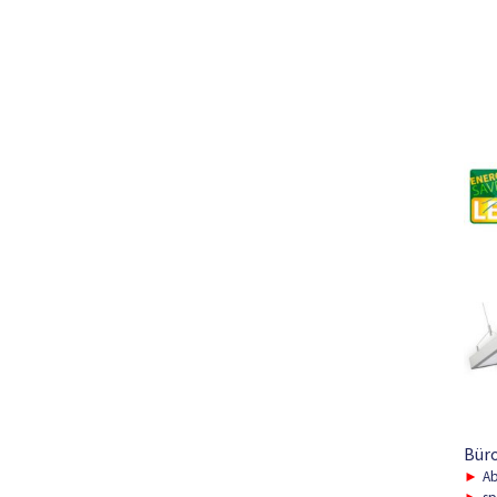
Bür
►
Ab