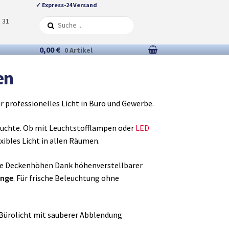
✓ Express-24 Versand
5 31
0,00 €
0 Artikel
en
r professionelles Licht in Büro und Gewerbe.
euchte. Ob mit Leuchtstofflampen oder
LED
xibles Licht in allen Räumen.
ene Deckenhöhen Dank höhenverstellbarer
änge
. Für frische Beleuchtung ohne
 Bürolicht mit sauberer Abblendung