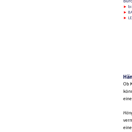
Bür
►
bi
►
BA
►
LE
Hän
Ob K
kön
ein
Hän
verm
eine