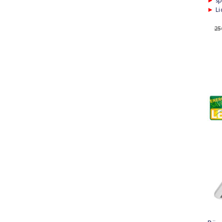
►
sp
►
Li
25