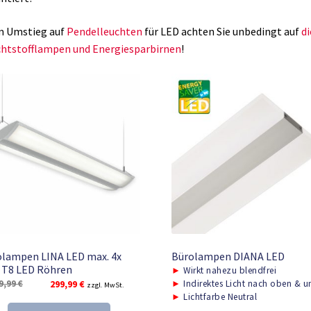
m Umstieg auf
Pendelleuchten
für LED achten Sie unbedingt auf
d
htstofflampen und Energiesparbirnen
!
lampen LINA LED max. 4x
Bürolampen DIANA LED
 T8 LED Röhren
►
Wirkt nahezu blendfrei
Ursprünglicher
Aktueller
9,99
€
299,99
€
►
Indirektes Licht nach oben & u
zzgl. MwSt.
►
Lichtfarbe Neutral
Preis
Preis