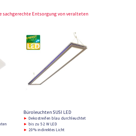
ie sachgerechte Entsorgung von veralteten
Büroleuchten SUSI LED
►
Dekostreifen blau durchleuchtet
nten
►
bis zu 52 W LED
►
20% indirektes Licht