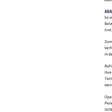
Abb
So v
Bele
trot
Zum 
Verf
in d
Refl
Ihre
Tech
wenn
Opal
Pend
lich