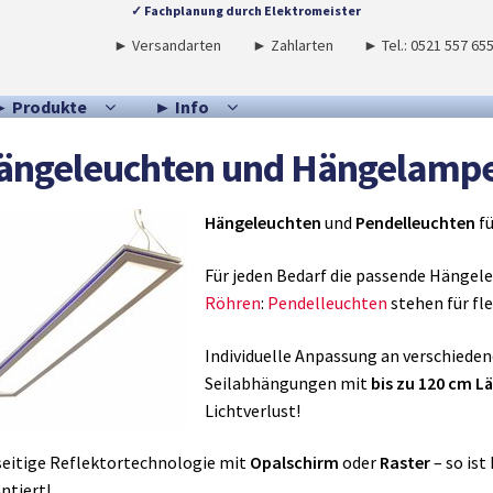
✓ Fachplanung durch Elektromeister
► Versandarten
► Zahlarten
► Tel.: 0521 557 65
► Produkte
► Info
ängeleuchten und Hängelamp
Hängeleuchten
und
Pendelleuchten
fü
Für jeden Bedarf die passende Hängel
Röhren
:
Pendelleuchten
stehen für fle
Individuelle Anpassung an verschied
Seilabhängungen mit
bis zu 120 cm L
Lichtverlust!
seitige Reflektortechnologie mit
Opalschirm
oder
Raster
– so ist
ntiert!