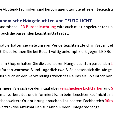
e Abblend-Techniken sind hervorragend zur
blendfreien Beleuch
onomische Hängeleuchten von TEUTO LICHT
onomische
LED Bürobeleuchtung
wird auch mit
Hängeleuchten
un
auch die passenden Leuchtmittel setzt.
alb erhalten sie viele unserer Pendelleuchten gleich im Set mit e
t
. Diese können Sie bei Bedarf völlig unkompliziert gegen LED Rö
 im Shop erhalten Sie die zu unseren Hängeleuchten passenden
L
htfarben
Warmweiß
und
Tageslichtweiß
. So passen sich die
Hängel
ern auch an den Verwendungszweck des Raums an. So einfach kan
rmieren Sie sich vor dem Kauf über
verschiedene Lichtfarben
und
mal vorbereitet und informiert kann beim Leuchtenkauf nichts meh
chen weitere Orientierung brauchen: In unserem Fachbereich
Bür
 attraktive Alternativen zur Anbau- oder Einlegemontage.