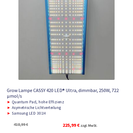
Grow Lampe CASSY 420 LED® Ultra, dimmbar, 250W, 722
μmol/s
►
Quantum Pad, hohe Effizienz
►
Asymetrische Lichtverteilung
►
Samsung LED 301H
Ursprünglicher
Aktueller
418,99
€
225,99
€
zzgl. MwSt.
Preis
Preis