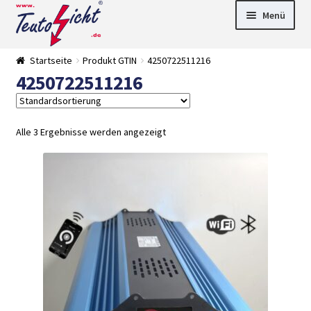
Zur
Springe
Menü
Navigation
zum
springen
Inhalt
► LED Panel
Startseite
Produkt GTIN
4250722511216
►
4250722511216
Pflanzenlich
►
t
Downlights
►
Deckenleuch
►
ten
Außenleucht
► LED
Alle 3 Ergebnisse werden angezeigt
en
Streifen
► Zubehör
►
Leuchtmittel
►
Versandarten
► Zahlarten