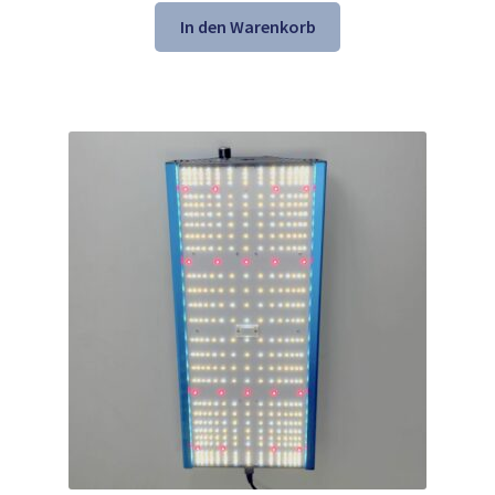
war:
ist:
In den Warenkorb
418,99 €
225,99 €.