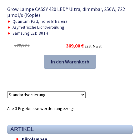
Grow Lampe CASSY 420 LED® Ultra, dimmbar, 250W, 722
μmol/s (Kopie)
►
Quantum Pad, hohe Effizienz
►
Asymetrische Lichtverteilung
►
Samsung LED 301H
Ursprünglicher
Aktueller
599,00
€
369,00
€
zzgl. MwSt.
Preis
Preis
war:
ist:
In den Warenkorb
599,00 €
369,00 €.
Alle 3 Ergebnisse werden angezeigt
ARTIKEL
Bürolampen