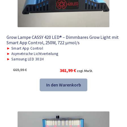
Grow Lampe CASSY 420 LED® – Dimmbares Grow Light mit
Smart App Control, 250W, 722 μmol/s
►
Smart App Control
►
Asymetrische Lichtverteilung
►
Samsung LED 301H
Ursprünglicher
Aktueller
669,99
€
361,99
€
zzgl. MwSt.
Preis
Preis
war:
ist:
In den Warenkorb
669,99 €
361,99 €.