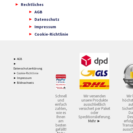
Rechtliches
AGB
Datenschutz
Impressum
Cookie-Richtlinie
► AGB
►
Datenschutzerklärung
► Cookie-Richtlinie
► Impressum
► Bildnachweis
Schnell
Wir versenden
Wir 
und
unsere Produkte
höchst
einfach
ausschließlich
auf
zahlen,
versichert per Paket
Sicherh
wie es
oder
Da
Ihnen
Speditionslieferung.
Des
am
Mehr ►
erfol
besten
Transa
gefällt!
aussch