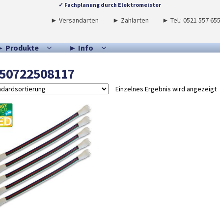
✓ Fachplanung durch Elektromeister
► Versandarten
► Zahlarten
► Tel.: 0521 557 65
► Produkte
► Info
50722508117
Einzelnes Ergebnis wird angezeigt