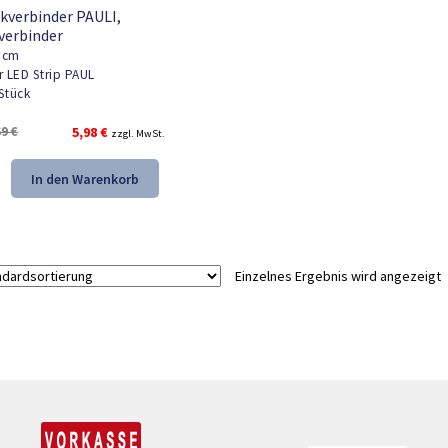
kverbinder PAULI,
verbinder
5cm
r LED Strip PAUL
Stück
Ursprünglicher
Aktueller
69
€
5,98
€
zzgl. MwSt.
Preis
Preis
war:
ist:
In den Warenkorb
9,69 €
5,98 €.
Einzelnes Ergebnis wird angezeigt