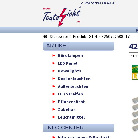
✓ Portofrei ab 49,-€
Zur
Springe
Navigation
zum
springen
Inhalt
Startseite
Produkt GTIN
4250722508117
42
ARTIKEL
Bürolampen
LED Panel
Downlights
Deckenleuchten
Außenleuchten
LED Streifen
Pflanzenlicht
Zubehör
Leuchtmittel
INFO CENTER
Informationen & Kontakt