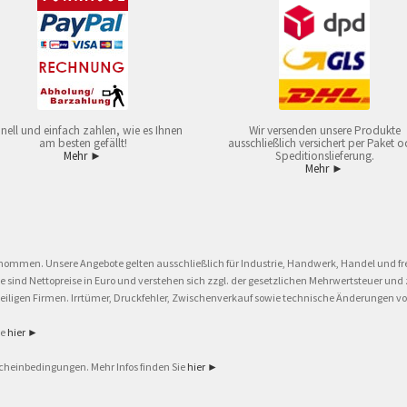
nell und einfach zahlen, wie es Ihnen
Wir versenden unsere Produkte
am besten gefällt!
ausschließlich versichert per Paket o
Mehr ►
Speditionslieferung.
Mehr ►
nommen. Unsere Angebote gelten ausschließlich für Industrie, Handwerk, Handel und fre
eise sind Nettopreise in Euro und verstehen sich zzgl. der gesetzlichen Mehrwertsteuer 
ligen Firmen. Irrtümer, Druckfehler, Zwischenverkauf sowie technische Änderungen vor
ie
hier ►
cheinbedingungen. Mehr Infos finden Sie
hier ►