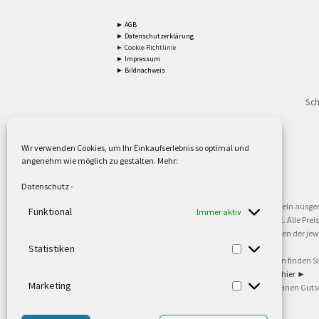
► AGB
► Datenschutzerklärung
► Cookie-Richtlinie
► Impressum
► Bildnachweis
Sch
Wir verwenden Cookies, um Ihr Einkaufserlebnis so optimal und
angenehm wie möglich zu gestalten. Mehr:
2
Lieferzeiten gelten mit Express-24.
Mehr ►
Datenschutz
-
3
Nur für Firmen, Mindestbestellwert: 50,- €.
Mehr ►
5
Versandkostenfrei ab 59,90 € Nettowarenwert. Inseln ausge
Funktional
Immer aktiv
oder gewerblichen Tätigkeit. Kein Verkauf an privat. Alle Pr
sind Warenzeichen oder eingetragene Warenzeichen der jewei
►
Statistiken
6
Weitere Informationen und Zahlungsbedingungen finden S
7
Informationen zu unseren Lieferzeiten finden Sie
hier ►
Marketing
8
Ab 79,- Nettowarenwert. Es gelten unsere allgemeinen Guts
©2002-2021 TEUTO LICHT GmbH