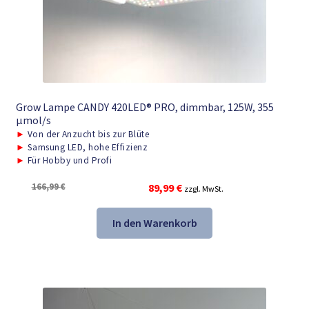
Grow Lampe CANDY 420LED® PRO, dimmbar, 125W, 355
μmol/s
►
Von der Anzucht bis zur Blüte
►
Samsung LED, hohe Effizienz
►
Für Hobby und Profi
Ursprünglicher
Aktueller
166,99
€
89,99
€
zzgl. MwSt.
Preis
Preis
war:
ist:
In den Warenkorb
166,99 €
89,99 €.