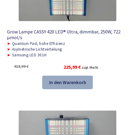
Grow Lampe CASSY 420 LED® Ultra, dimmbar, 250W, 722
μmol/s
►
Quantum Pad, hohe Effizienz
►
Asymetrische Lichtverteilung
►
Samsung LED 301H
Ursprünglicher
Aktueller
418,99
€
225,99
€
zzgl. MwSt.
Preis
Preis
war:
ist:
In den Warenkorb
418,99 €
225,99 €.