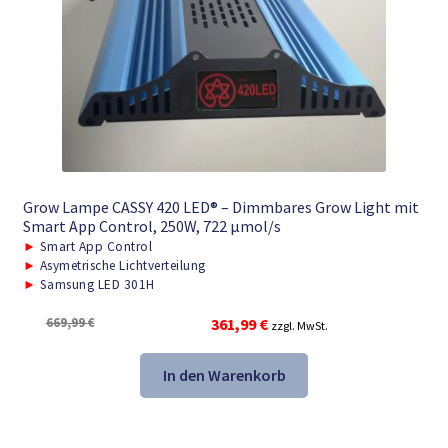
Grow Lampe CASSY 420 LED® – Dimmbares Grow Light mit
Smart App Control, 250W, 722 μmol/s
►
Smart App Control
►
Asymetrische Lichtverteilung
►
Samsung LED 301H
Ursprünglicher
Aktueller
669,99
€
361,99
€
zzgl. MwSt.
Preis
Preis
war:
ist:
In den Warenkorb
669,99 €
361,99 €.