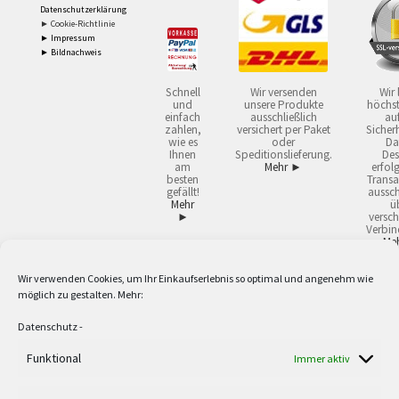
Datenschutzerklärung
► Cookie-Richtlinie
► Impressum
► Bildnachweis
Schnell
Wir versenden
Wir 
und
unsere Produkte
höchst
einfach
ausschließlich
auf
zahlen,
versichert per Paket
Sicherh
wie es
oder
Da
Ihnen
Speditionslieferung.
Des
am
Mehr ►
erfol
besten
Transa
gefällt!
aussch
Mehr
ü
►
versch
Verbin
Me
Wir verwenden Cookies, um Ihr Einkaufserlebnis so optimal und angenehm wie
2
Lieferzeiten gelten mit Express-24.
Mehr ►
möglich zu gestalten. Mehr:
3
Nur für Firmen, Mindestbestellwert: 50,- €.
Mehr ►
5
Versandkostenfrei ab 59,90 € Nettowarenwert. Inseln ausgenommen. Unsere
Datenschutz
-
Angebote gelten ausschließlich für Industrie, Handwerk, Handel und freie
Berufe zur Verwendung in der selbständigen, beruflichen oder gewerblichen
Funktional
Immer aktiv
Tätigkeit. Kein Verkauf an privat. Alle Preise sind Nettopreise in Euro und
verstehen sich zzgl. der gesetzlichen Mehrwertsteuer und zzgl. Versand. Alle