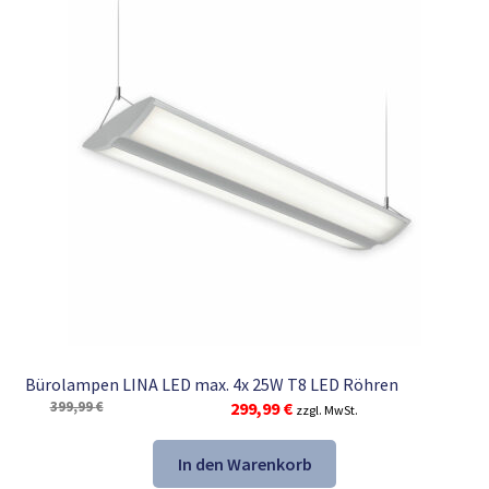
Bürolampen LINA LED max. 4x 25W T8 LED Röhren
Ursprünglicher
Aktueller
399,99
€
299,99
€
zzgl. MwSt.
Preis
Preis
war:
ist:
In den Warenkorb
399,99 €
299,99 €.