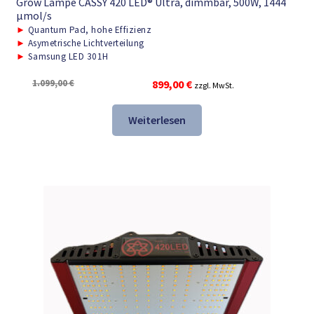
Grow Lampe CASSY 420 LED® Ultra, dimmbar, 500W, 1444
μmol/s
►
Quantum Pad, hohe Effizienz
►
Asymetrische Lichtverteilung
►
Samsung LED 301H
Ursprünglicher
Aktueller
1.099,00
€
899,00
€
zzgl. MwSt.
Preis
Preis
war:
ist:
Weiterlesen
1.099,00 €
899,00 €.