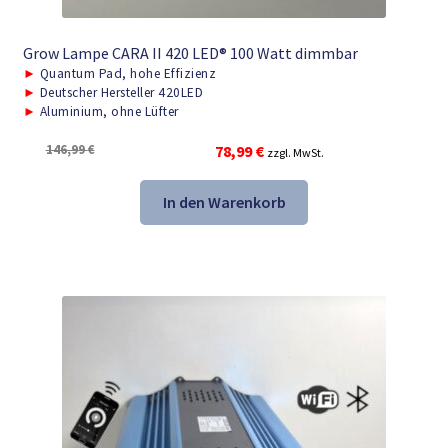
Grow Lampe CARA II 420 LED® 100 Watt dimmbar
►
Quantum Pad, hohe Effizienz
►
Deutscher Hersteller 420LED
►
Aluminium, ohne Lüfter
Ursprünglicher
Aktueller
146,99
€
78,99
€
zzgl. MwSt.
Preis
Preis
war:
ist:
In den Warenkorb
146,99 €
78,99 €.