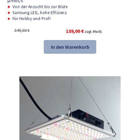
μmol/s
►
Von der Anzucht bis zur Blüte
►
Samsung LED, hohe Effizienz
►
Für Hobby und Profi
Ursprünglicher
Aktueller
349,00
€
139,00
€
zzgl. MwSt.
Preis
Preis
war:
ist:
In den Warenkorb
349,00 €
139,00 €.