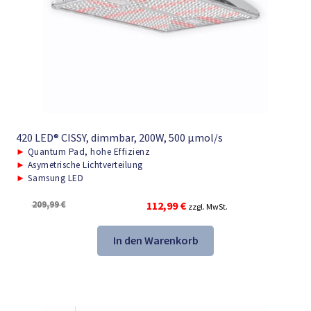
420 LED® CISSY, dimmbar, 200W, 500 μmol/s
►
Quantum Pad, hohe Effizienz
►
Asymetrische Lichtverteilung
►
Samsung LED
Ursprünglicher
Aktueller
209,99
€
112,99
€
zzgl. MwSt.
Preis
Preis
war:
ist:
In den Warenkorb
209,99 €
112,99 €.