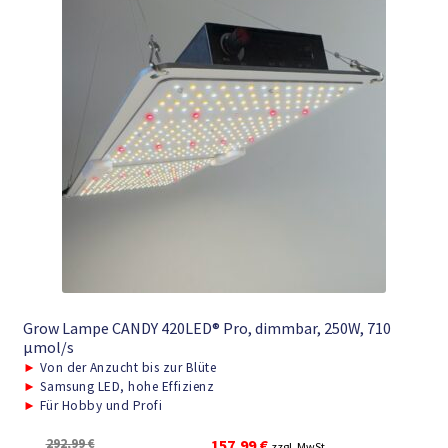
Grow Lampe CANDY 420LED® Pro, dimmbar, 250W, 710
μmol/s
►
Von der Anzucht bis zur Blüte
►
Samsung LED, hohe Effizienz
►
Für Hobby und Profi
Ursprünglicher
Aktueller
292,99
€
157,99
€
zzgl. MwSt.