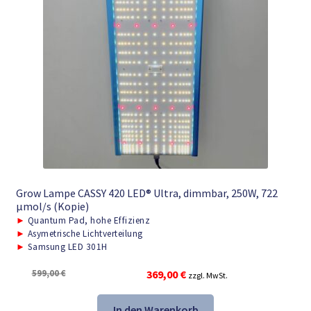
Grow Lampe CASSY 420 LED® Ultra, dimmbar, 250W, 722
μmol/s (Kopie)
►
Quantum Pad, hohe Effizienz
►
Asymetrische Lichtverteilung
►
Samsung LED 301H
Ursprünglicher
Aktueller
599,00
€
369,00
€
zzgl. MwSt.
Preis
Preis
war:
ist:
In den Warenkorb