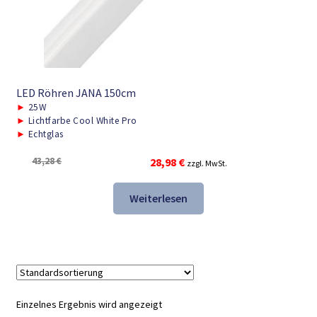
LED Röhren JANA 150cm
►
25W
►
Lichtfarbe Cool White Pro
►
Echtglas
Ursprünglicher
Aktueller
43,28
€
28,98
€
zzgl. MwSt.
Preis
Preis
war:
ist:
Weiterlesen
43,28 €
28,98 €.
Einzelnes Ergebnis wird angezeigt