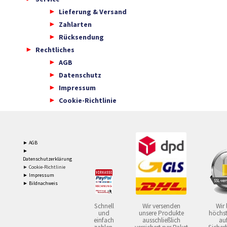
Lieferung & Versand
Zahlarten
Rücksendung
Rechtliches
AGB
Datenschutz
Impressum
Cookie-Richtlinie
► AGB
►
Datenschutzerklärung
► Cookie-Richtlinie
► Impressum
► Bildnachweis
Schnell
Wir versenden
Wir 
und
unsere Produkte
höchst
einfach
ausschließlich
auf