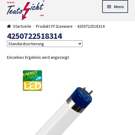
Zur
Springe
Menü
Navigation
zum
springen
Inhalt
► LED Panel
Startseite
Produkt FF2Lexware
4250722518314
►
4250722518314
Pflanzenlich
►
t
Downlights
►
Deckenleuch
►
ten
Außenleucht
► LED
Einzelnes Ergebnis wird angezeigt
en
Streifen
► Zubehör
►
Leuchtmittel
►
Versandarten
► Zahlarten