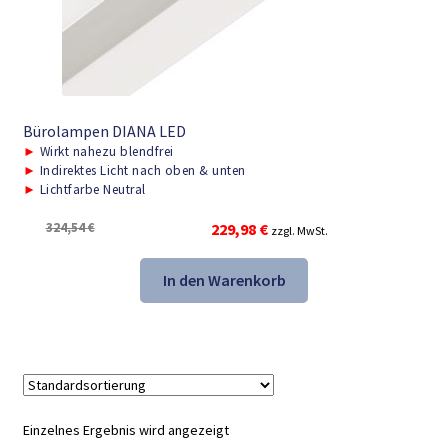
Bürolampen DIANA LED
►
Wirkt nahezu blendfrei
►
Indirektes Licht nach oben & unten
►
Lichtfarbe Neutral
Ursprünglicher
Aktueller
324,54
€
229,98
€
zzgl. MwSt.
Preis
Preis
war:
ist:
In den Warenkorb
324,54 €
229,98 €.
Einzelnes Ergebnis wird angezeigt