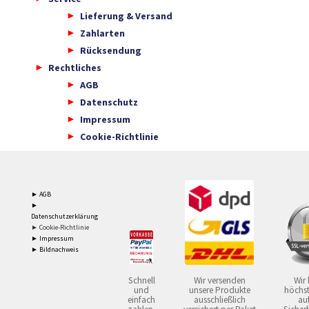
Lieferung & Versand
Zahlarten
Rücksendung
Rechtliches
AGB
Datenschutz
Impressum
Cookie-Richtlinie
► AGB
►
Datenschutzerklärung
► Cookie-Richtlinie
► Impressum
► Bildnachweis
Schnell
Wir versenden
Wir 
und
unsere Produkte
höchst
einfach
ausschließlich
auf