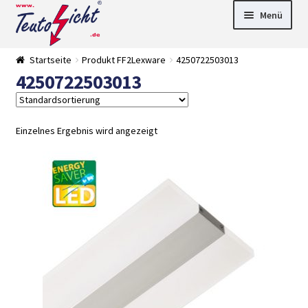
Zur
Springe
Menü
Navigation
zum
springen
Inhalt
► LED Panel
Startseite
Produkt FF2Lexware
4250722503013
►
4250722503013
Pflanzenlich
►
t
Downlights
►
Deckenleuch
►
ten
Außenleucht
► LED
Einzelnes Ergebnis wird angezeigt
en
Streifen
► Zubehör
►
Leuchtmittel
►
Versandarten
► Zahlarten