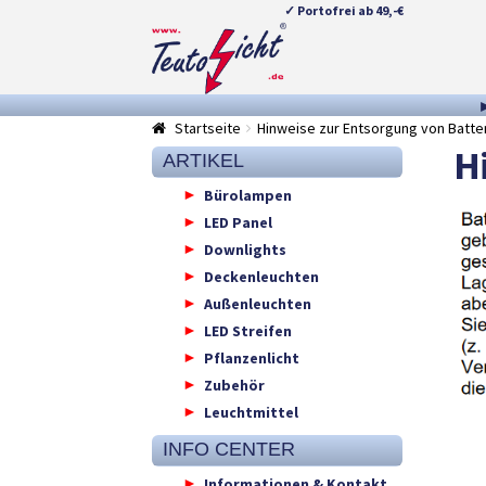
✓ Portofrei ab 49,-€
Zur
Springe
Navigation
zum
springen
Inhalt
Startseite
Hinweise zur Entsorgung von Batte
H
ARTIKEL
Bürolampen
LED Panel
Downlights
Deckenleuchten
Außenleuchten
LED Streifen
Pflanzenlicht
Zubehör
Leuchtmittel
INFO CENTER
Informationen & Kontakt