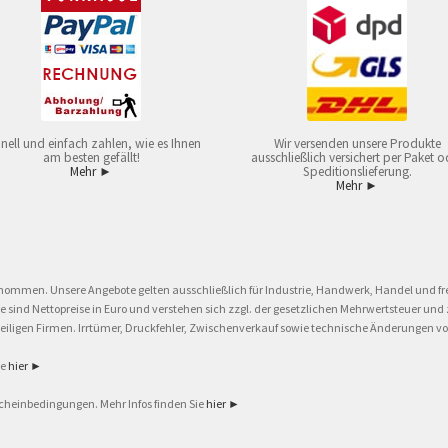
nell und einfach zahlen, wie es Ihnen
Wir versenden unsere Produkte
am besten gefällt!
ausschließlich versichert per Paket o
Mehr ►
Speditionslieferung.
Mehr ►
nommen. Unsere Angebote gelten ausschließlich für Industrie, Handwerk, Handel und fre
eise sind Nettopreise in Euro und verstehen sich zzgl. der gesetzlichen Mehrwertsteuer 
ligen Firmen. Irrtümer, Druckfehler, Zwischenverkauf sowie technische Änderungen vor
ie
hier ►
cheinbedingungen. Mehr Infos finden Sie
hier ►