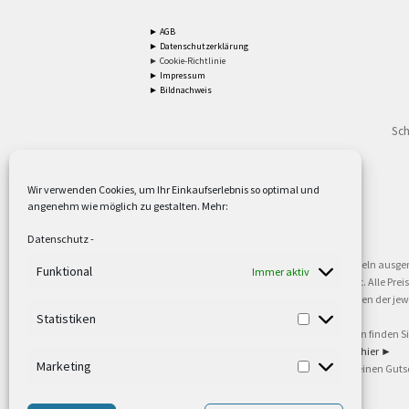
► AGB
► Datenschutzerklärung
► Cookie-Richtlinie
► Impressum
► Bildnachweis
Sch
Wir verwenden Cookies, um Ihr Einkaufserlebnis so optimal und
angenehm wie möglich zu gestalten. Mehr:
2
Lieferzeiten gelten mit Express-24.
Mehr ►
Datenschutz
-
3
Nur für Firmen, Mindestbestellwert: 50,- €.
Mehr ►
5
Versandkostenfrei ab 59,90 € Nettowarenwert. Inseln ausge
Funktional
Immer aktiv
oder gewerblichen Tätigkeit. Kein Verkauf an privat. Alle Pr
sind Warenzeichen oder eingetragene Warenzeichen der jewei
►
Statistiken
6
Weitere Informationen und Zahlungsbedingungen finden S
7
Informationen zu unseren Lieferzeiten finden Sie
hier ►
Marketing
8
Ab 79,- Nettowarenwert. Es gelten unsere allgemeinen Guts
©2002-2021 TEUTO LICHT GmbH