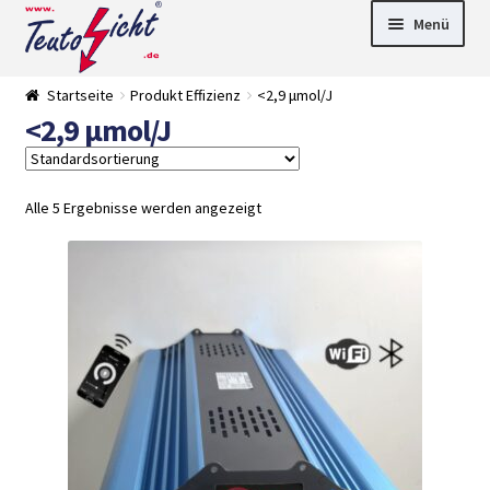
Zur
Springe
Menü
Navigation
zum
springen
Inhalt
► LED Panel
Startseite
Produkt Effizienz
<2,9 μmol/J
►
<2,9 μmol/J
Pflanzenlich
►
t
Downlights
►
Deckenleuch
►
ten
Außenleucht
► LED
Alle 5 Ergebnisse werden angezeigt
en
Streifen
► Zubehör
►
Leuchtmittel
►
Versandarten
► Zahlarten