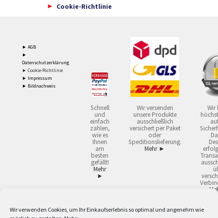
Cookie-Richtlinie
► AGB
►
Datenschutzerklärung
► Cookie-Richtlinie
► Impressum
► Bildnachweis
Schnell
Wir versenden
Wir 
und
unsere Produkte
höchst
einfach
ausschließlich
auf
zahlen,
versichert per Paket
Sicherh
wie es
oder
Da
Ihnen
Speditionslieferung.
Des
am
Mehr ►
erfol
besten
Transa
gefällt!
aussch
Mehr
ü
►
versch
Verbin
Me
Wir verwenden Cookies, um Ihr Einkaufserlebnis so optimal und angenehm wie
2
Lieferzeiten gelten mit Express-24.
Mehr ►