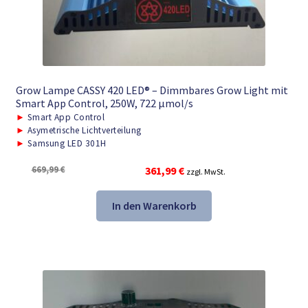
Grow Lampe CASSY 420 LED® – Dimmbares Grow Light mit
Smart App Control, 250W, 722 μmol/s
►
Smart App Control
►
Asymetrische Lichtverteilung
►
Samsung LED 301H
Ursprünglicher
Aktueller
669,99
€
361,99
€
zzgl. MwSt.
Preis
Preis
war:
ist:
In den Warenkorb
669,99 €
361,99 €.