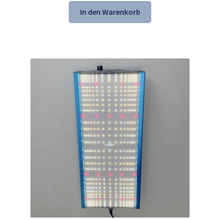
war:
ist:
In den Warenkorb
292,99 €
157,99 €.