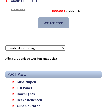
►
Samsung LED 301H
Ursprünglicher
Aktueller
1.099,00
€
899,00
€
zzgl. MwSt.
Preis
Preis
war:
ist:
Weiterlesen
1.099,00 €
899,00 €.
Alle 5 Ergebnisse werden angezeigt
ARTIKEL
Bürolampen
LED Panel
Downlights
Deckenleuchten
Außenleuchten