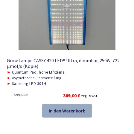
Grow Lampe CASSY 420 LED® Ultra, dimmbar, 250W, 722
μmol/s (Kopie)
►
Quantum Pad, hohe Effizienz
►
Asymetrische Lichtverteilung
►
Samsung LED 301H
Ursprünglicher
Aktueller
599,00
€
369,00
€
zzgl. MwSt.
Preis
Preis
war:
ist:
In den Warenkorb
599,00 €
369,00 €.