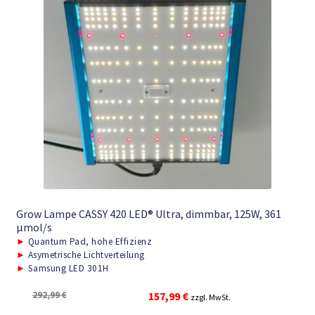
Grow Lampe CASSY 420 LED® Ultra, dimmbar, 125W, 361
μmol/s
►
Quantum Pad, hohe Effizienz
►
Asymetrische Lichtverteilung
►
Samsung LED 301H
Ursprünglicher
Aktueller
292,99
€
157,99
€
zzgl. MwSt.
Preis
Preis