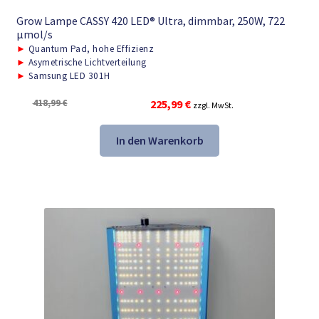
Grow Lampe CASSY 420 LED® Ultra, dimmbar, 250W, 722
μmol/s
►
Quantum Pad, hohe Effizienz
►
Asymetrische Lichtverteilung
►
Samsung LED 301H
Ursprünglicher
Aktueller
418,99
€
225,99
€
zzgl. MwSt.
Preis
Preis
war:
ist:
In den Warenkorb
418,99 €
225,99 €.