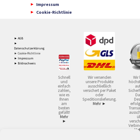
Impressum
Cookie-Richtlinie
► AGB
►
Datenschutzerklärung
► Cookie-Richtlinie
► Impressum
► Bildnachweis
Schnell
Wir versenden
Wir 
und
unsere Produkte
höchst
einfach
ausschließlich
auf
zahlen,
versichert per Paket
Sicherh
wie es
oder
Da
Ihnen
Speditionslieferung.
Des
am
Mehr ►
erfol
besten
Transa
gefällt!
aussch
Mehr
ü
►
versch
Verbin
Me