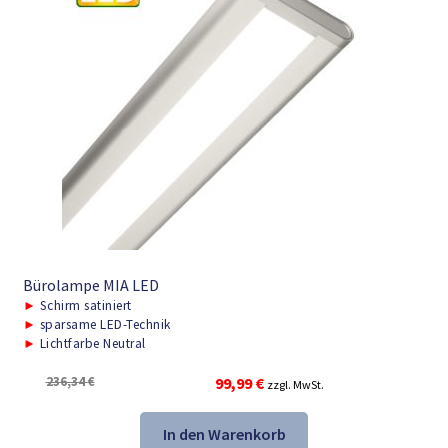
Bürolampe MIA LED
►
Schirm satiniert
►
sparsame LED-Technik
►
Lichtfarbe Neutral
Ursprünglicher
Aktueller
236,34
€
99,99
€
zzgl. MwSt.
Preis
Preis
war:
ist:
In den Warenkorb