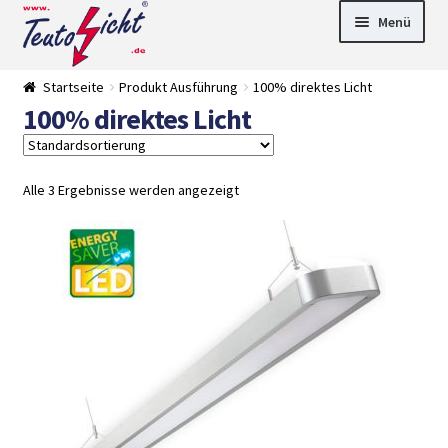
Zur
Springe
Menü
Navigation
zum
springen
Inhalt
► LED Panel
Startseite
Produkt Ausführung
100% direktes Licht
►
100% direktes Licht
Pflanzenlich
►
t
Downlights
►
Deckenleuch
►
ten
Außenleucht
► LED
Alle 3 Ergebnisse werden angezeigt
en
Streifen
► Zubehör
►
Leuchtmittel
►
Versandarten
► Zahlarten