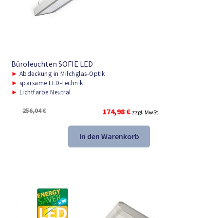
Büroleuchten SOFIE LED
►
Abdeckung in Milchglas-Optik
►
sparsame LED-Technik
►
Lichtfarbe Neutral
Ursprünglicher
Aktueller
256,04
€
174,98
€
zzgl. MwSt.
Preis
Preis
war:
ist:
In den Warenkorb
256,04 €
174,98 €.