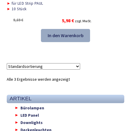
►
für LED Strip PAUL
►
10 Stück
Ursprünglicher
Aktueller
9,69
€
5,98
€
zzgl. MwSt.
Preis
Preis
war:
ist:
In den Warenkorb
9,69 €
5,98 €.
Alle 3 Ergebnisse werden angezeigt
ARTIKEL
Bürolampen
LED Panel
Downlights
Deckenleuchten