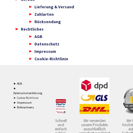
Lieferung & Versand
Zahlarten
Rücksendung
Rechtliches
AGB
Datenschutz
Impressum
Cookie-Richtlinie
► AGB
►
Datenschutzerklärung
► Cookie-Richtlinie
► Impressum
► Bildnachweis
Schnell
Wir versenden
Wir 
und
unsere Produkte
höchst
einfach
ausschließlich
auf