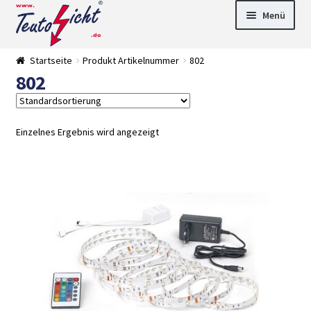
Zur
Springe
Menü
Navigation
zum
springen
Inhalt
► LED Panel
Startseite
Produkt Artikelnummer
802
►
802
Pflanzenlich
►
t
Downlights
►
Deckenleuch
►
ten
Außenleucht
► LED
Einzelnes Ergebnis wird angezeigt
en
Streifen
► Zubehör
►
Leuchtmittel
►
Versandarten
► Zahlarten