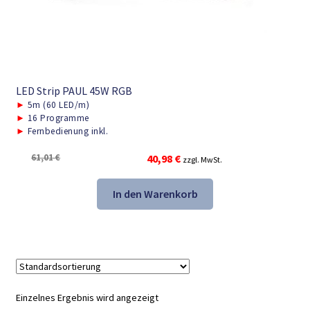
LED Strip PAUL 45W RGB
►
5m (60 LED/m)
►
16 Programme
►
Fernbedienung inkl.
Ursprünglicher
Aktueller
61,01
€
40,98
€
zzgl. MwSt.
Preis
Preis
war:
ist:
In den Warenkorb
61,01 €
40,98 €.
Einzelnes Ergebnis wird angezeigt