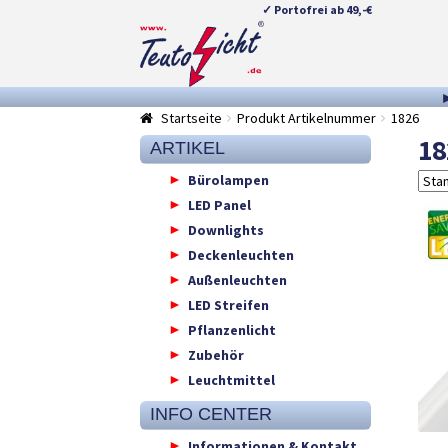
✓ Portofrei ab 49,-€
Zur
Springe
Navigation
zum
springen
Inhalt
Startseite
Produkt Artikelnummer
1826
18
ARTIKEL
Bürolampen
LED Panel
Downlights
Deckenleuchten
Außenleuchten
LED Streifen
Pflanzenlicht
Zubehör
Leuchtmittel
INFO CENTER
Informationen & Kontakt