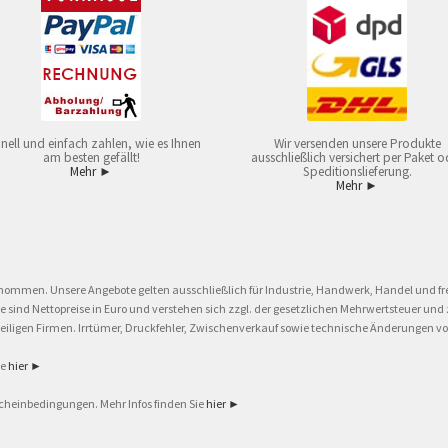
nell und einfach zahlen, wie es Ihnen
Wir versenden unsere Produkte
am besten gefällt!
ausschließlich versichert per Paket o
Mehr ►
Speditionslieferung.
Mehr ►
nommen. Unsere Angebote gelten ausschließlich für Industrie, Handwerk, Handel und fre
eise sind Nettopreise in Euro und verstehen sich zzgl. der gesetzlichen Mehrwertsteuer 
ligen Firmen. Irrtümer, Druckfehler, Zwischenverkauf sowie technische Änderungen vor
ie
hier ►
cheinbedingungen. Mehr Infos finden Sie
hier ►