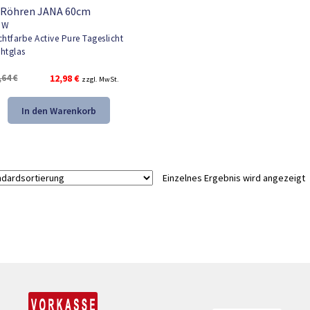
 Röhren JANA 60cm
0W
chtfarbe Active Pure Tageslicht
htglas
Ursprünglicher
Aktueller
,64
€
12,98
€
zzgl. MwSt.
Preis
Preis
war:
ist:
In den Warenkorb
19,64 €
12,98 €.
Einzelnes Ergebnis wird angezeigt