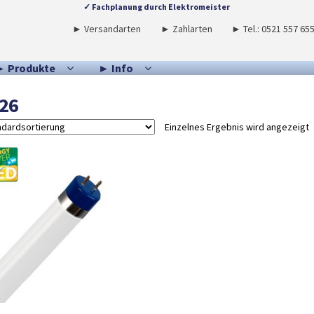
✓ Fachplanung durch Elektromeister
► Versandarten
► Zahlarten
► Tel.: 0521 557 65
► Produkte
► Info
26
Einzelnes Ergebnis wird angezeigt