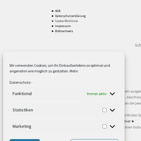
► AGB
► Datenschutzerklärung
► Cookie-Richtlinie
► Impressum
► Bildnachweis
Sch
Wir verwenden Cookies, um Ihr Einkaufserlebnis so optimal und
angenehm wie möglich zu gestalten. Mehr:
2
Lieferzeiten gelten mit Express-24.
Mehr ►
Datenschutz
-
3
Nur für Firmen, Mindestbestellwert: 50,- €.
Mehr ►
5
Versandkostenfrei ab 59,90 € Nettowarenwert. Inseln ausge
Funktional
Immer aktiv
oder gewerblichen Tätigkeit. Kein Verkauf an privat. Alle Pr
sind Warenzeichen oder eingetragene Warenzeichen der jewei
►
Statistiken
6
Weitere Informationen und Zahlungsbedingungen finden S
7
Informationen zu unseren Lieferzeiten finden Sie
hier ►
Marketing
8
Ab 79,- Nettowarenwert. Es gelten unsere allgemeinen Guts
©2002-2021 TEUTO LICHT GmbH