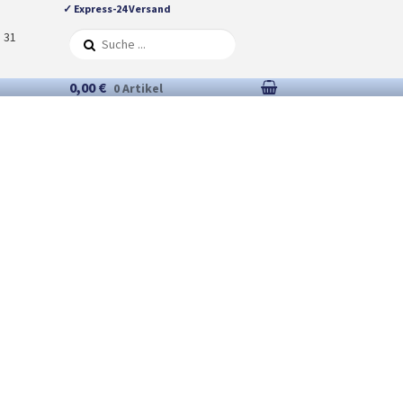
✓ Express-24 Versand
5 31
0,00 €
0 Artikel