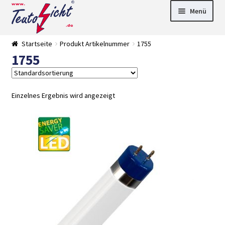
Zur
Springe
Menü
Navigation
zum
springen
Inhalt
► LED Panel
Startseite
Produkt Artikelnummer
1755
►
1755
Pflanzenlich
►
t
Downlights
►
Deckenleuch
►
ten
Außenleucht
► LED
Einzelnes Ergebnis wird angezeigt
en
Streifen
► Zubehör
►
Leuchtmittel
►
Versandarten
► Zahlarten