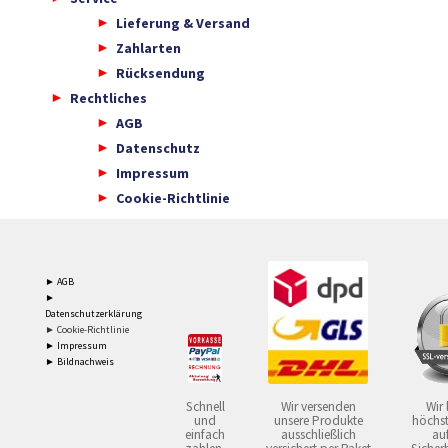
Lieferung & Versand
Zahlarten
Rücksendung
Rechtliches
AGB
Datenschutz
Impressum
Cookie-Richtlinie
► AGB
►
Datenschutzerklärung
► Cookie-Richtlinie
► Impressum
► Bildnachweis
Schnell
Wir versenden
Wir 
und
unsere Produkte
höchst
einfach
ausschließlich
auf