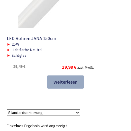
LED Röhren JANA 150cm
►
25W
►
Lichtfarbe Neutral
►
Echtglas
Ursprünglicher
Aktueller
29,49
€
19,98
€
zzgl. MwSt.
Preis
Preis
war:
ist:
Weiterlesen
29,49 €
19,98 €.
Einzelnes Ergebnis wird angezeigt