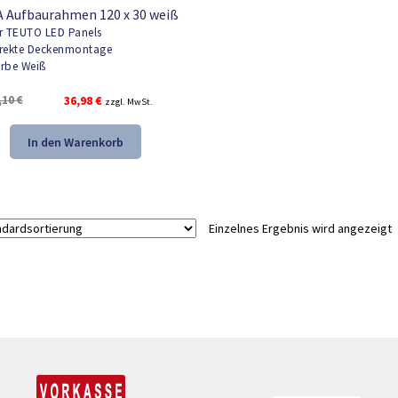
 Aufbaurahmen 120 x 30 weiß
r TEUTO LED Panels
rekte Deckenmontage
rbe Weiß
Ursprünglicher
Aktueller
,10
€
36,98
€
zzgl. MwSt.
Preis
Preis
war:
ist:
In den Warenkorb
55,10 €
36,98 €.
Einzelnes Ergebnis wird angezeigt