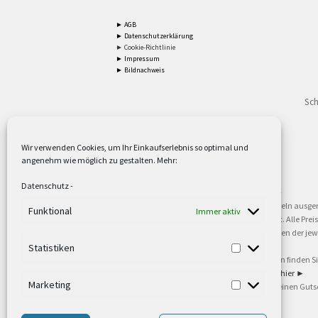
► AGB
► Datenschutzerklärung
► Cookie-Richtlinie
► Impressum
► Bildnachweis
Sch
Wir verwenden Cookies, um Ihr Einkaufserlebnis so optimal und
angenehm wie möglich zu gestalten. Mehr:
2
Lieferzeiten gelten mit Express-24.
Mehr ►
Datenschutz
-
3
Nur für Firmen, Mindestbestellwert: 50,- €.
Mehr ►
5
Versandkostenfrei ab 59,90 € Nettowarenwert. Inseln ausge
Funktional
Immer aktiv
oder gewerblichen Tätigkeit. Kein Verkauf an privat. Alle Pr
sind Warenzeichen oder eingetragene Warenzeichen der jewei
►
Statistiken
6
Weitere Informationen und Zahlungsbedingungen finden S
7
Informationen zu unseren Lieferzeiten finden Sie
hier ►
Marketing
8
Ab 79,- Nettowarenwert. Es gelten unsere allgemeinen Guts
©2002-2021 TEUTO LICHT GmbH