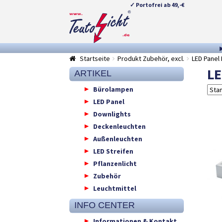
✓ Portofrei ab 49,-€
Zur
Springe
Navigation
zum
springen
Inhalt
Startseite
Produkt Zubehör, excl.
LED Panel
LE
ARTIKEL
Bürolampen
LED Panel
Downlights
Deckenleuchten
Außenleuchten
LED Streifen
Pflanzenlicht
Zubehör
Leuchtmittel
INFO CENTER
Informationen & Kontakt