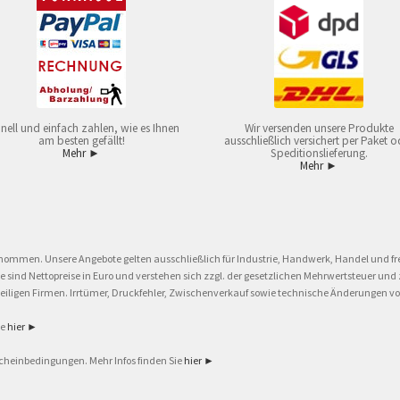
nell und einfach zahlen, wie es Ihnen
Wir versenden unsere Produkte
am besten gefällt!
ausschließlich versichert per Paket o
Mehr ►
Speditionslieferung.
Mehr ►
nommen. Unsere Angebote gelten ausschließlich für Industrie, Handwerk, Handel und fre
eise sind Nettopreise in Euro und verstehen sich zzgl. der gesetzlichen Mehrwertsteuer 
ligen Firmen. Irrtümer, Druckfehler, Zwischenverkauf sowie technische Änderungen vor
ie
hier ►
cheinbedingungen. Mehr Infos finden Sie
hier ►