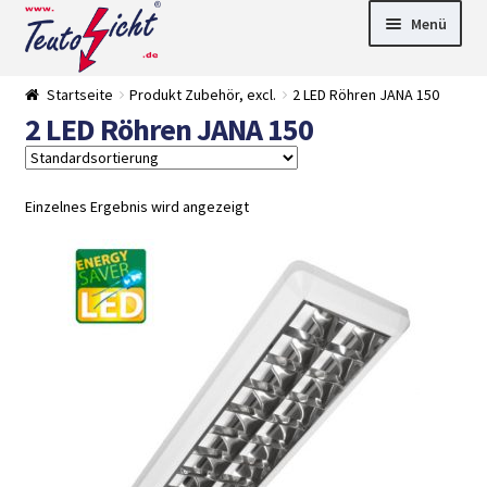
Zur
Springe
Menü
Navigation
zum
springen
Inhalt
► LED Panel
Startseite
Produkt Zubehör, excl.
2 LED Röhren JANA 150
►
2 LED Röhren JANA 150
Pflanzenlich
►
t
Downlights
►
Deckenleuch
►
ten
Außenleucht
► LED
Einzelnes Ergebnis wird angezeigt
en
Streifen
► Zubehör
►
Leuchtmittel
►
Versandarten
► Zahlarten