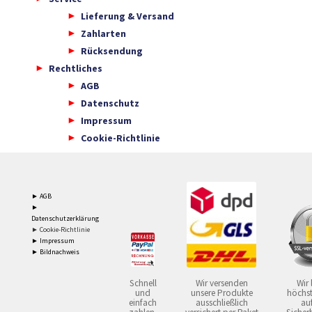
Lieferung & Versand
Zahlarten
Rücksendung
Rechtliches
AGB
Datenschutz
Impressum
Cookie-Richtlinie
► AGB
►
Datenschutzerklärung
► Cookie-Richtlinie
► Impressum
► Bildnachweis
Schnell
Wir versenden
Wir 
und
unsere Produkte
höchst
einfach
ausschließlich
auf