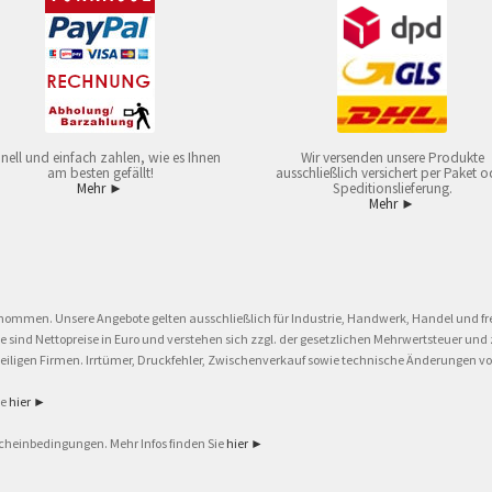
nell und einfach zahlen, wie es Ihnen
Wir versenden unsere Produkte
am besten gefällt!
ausschließlich versichert per Paket o
Mehr ►
Speditionslieferung.
Mehr ►
nommen. Unsere Angebote gelten ausschließlich für Industrie, Handwerk, Handel und fre
eise sind Nettopreise in Euro und verstehen sich zzgl. der gesetzlichen Mehrwertsteuer 
ligen Firmen. Irrtümer, Druckfehler, Zwischenverkauf sowie technische Änderungen vor
ie
hier ►
cheinbedingungen. Mehr Infos finden Sie
hier ►