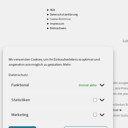
► AGB
► Datenschutzerklärung
► Cookie-Richtlinie
► Impressum
► Bildnachweis
Sch
Wir verwenden Cookies, um Ihr Einkaufserlebnis so optimal und
angenehm wie möglich zu gestalten. Mehr:
2
Lieferzeiten gelten mit Express-24.
Mehr ►
Datenschutz
-
3
Nur für Firmen, Mindestbestellwert: 50,- €.
Mehr ►
5
Versandkostenfrei ab 59,90 € Nettowarenwert. Inseln ausge
Funktional
Immer aktiv
oder gewerblichen Tätigkeit. Kein Verkauf an privat. Alle Pr
sind Warenzeichen oder eingetragene Warenzeichen der jewei
►
Statistiken
6
Weitere Informationen und Zahlungsbedingungen finden S
7
Informationen zu unseren Lieferzeiten finden Sie
hier ►
Marketing
8
Ab 79,- Nettowarenwert. Es gelten unsere allgemeinen Guts
©2002-2021 TEUTO LICHT GmbH