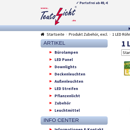
✓ Portofrei ab 49,-€
Zur
Springe
Navigation
zum
springen
Inhalt
Startseite
Produkt Zubehör, excl.
1 LED Röh
1 
ARTIKEL
Bürolampen
LED Panel
Downlights
Deckenleuchten
Außenleuchten
LED Streifen
Pflanzenlicht
Zubehör
Leuchtmittel
INFO CENTER
Informationen & Kontakt