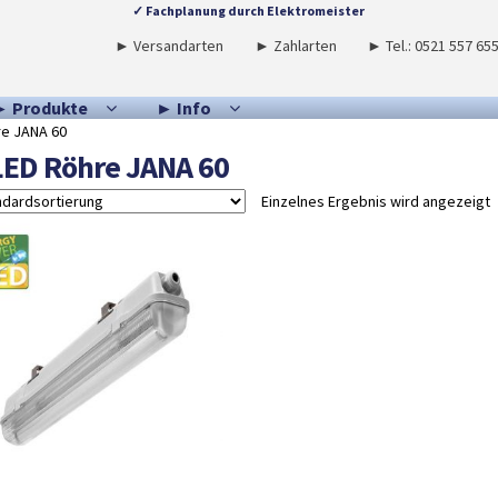
✓ Fachplanung durch Elektromeister
► Versandarten
► Zahlarten
► Tel.: 0521 557 65
► Produkte
► Info
re JANA 60
LED Röhre JANA 60
Einzelnes Ergebnis wird angezeigt