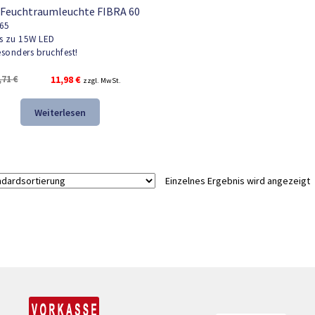
 Feuchtraumleuchte FIBRA 60
65
s zu 15W LED
sonders bruchfest!
Ursprünglicher
Aktueller
,71
€
11,98
€
zzgl. MwSt.
Preis
Preis
war:
ist:
Weiterlesen
17,71 €
11,98 €.
Einzelnes Ergebnis wird angezeigt