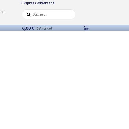
✓ Express-24 Versand
5 31
0,00 €
0 Artikel