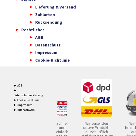
Lieferung & Versand
Zahlarten
Rücksendung
Rechtliches
AGB
Datenschutz
Impressum
Cookie-Richtlinie
► AGB
►
Datenschutzerklärung
► Cookie-Richtlinie
► Impressum
► Bildnachweis
Schnell
Wir versenden
Wir 
und
unsere Produkte
höchst
einfach
ausschließlich
auf