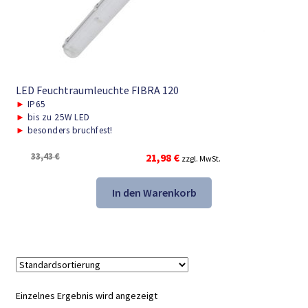
LED Feuchtraumleuchte FIBRA 120
►
IP65
►
bis zu 25W LED
►
besonders bruchfest!
Ursprünglicher
Aktueller
33,43
€
21,98
€
zzgl. MwSt.
Preis
Preis
war:
ist:
In den Warenkorb
33,43 €
21,98 €.
Einzelnes Ergebnis wird angezeigt