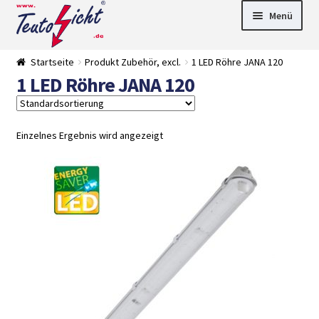
Zur
Springe
Menü
Navigation
zum
springen
Inhalt
► LED Panel
Startseite
Produkt Zubehör, excl.
1 LED Röhre JANA 120
►
1 LED Röhre JANA 120
Pflanzenlich
►
t
Downlights
►
Deckenleuch
►
ten
Außenleucht
► LED
Einzelnes Ergebnis wird angezeigt
en
Streifen
► Zubehör
►
Leuchtmittel
►
Versandarten
► Zahlarten