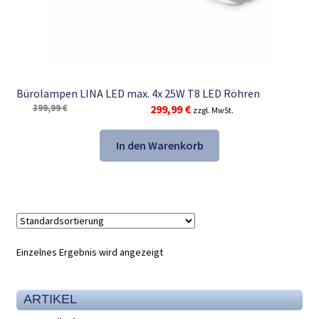
Bürolampen LINA LED max. 4x 25W T8 LED Röhren
Ursprünglicher
Aktueller
399,99
€
299,99
€
zzgl. MwSt.
Preis
Preis
war:
ist:
In den Warenkorb
399,99 €
299,99 €.
Einzelnes Ergebnis wird angezeigt
ARTIKEL