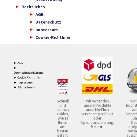
Rechtliches
AGB
Datenschutz
Impressum
Cookie-Richtlinie
► AGB
►
Datenschutzerklärung
► Cookie-Richtlinie
► Impressum
► Bildnachweis
Schnell
Wir versenden
Wir 
und
unsere Produkte
höchst
einfach
ausschließlich
auf
zahlen,
versichert per Paket
Sicherh
wie es
oder
Da
Ihnen
Speditionslieferung.
Des
am
Mehr ►
erfol
besten
Transa
gefällt!
aussch