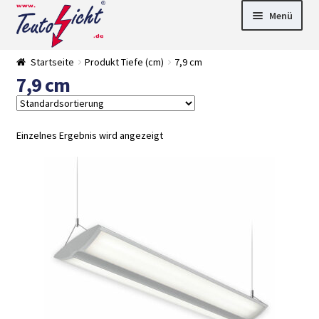
Zur
Springe
Menü
Navigation
zum
springen
Inhalt
► LED Panel
Startseite
Produkt Tiefe (cm)
7,9 cm
►
7,9 cm
Pflanzenlich
►
t
Downlights
►
Deckenleuch
►
ten
Außenleucht
► LED
Einzelnes Ergebnis wird angezeigt
en
Streifen
► Zubehör
►
Leuchtmittel
►
Versandarten
► Zahlarten