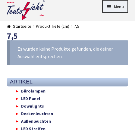
Zur
Springe
Menü
Navigation
zum
springen
Inhalt
► LED Panel
Startseite
Produkt Tiefe (cm)
7,5
►
7,5
Pflanzenlich
►
t
Downlights
►
Deckenleuch
►
Es wurden keine Produkte gefunden, die deiner
ten
Außenleucht
► LED
Auswahl entsprechen.
en
Streifen
► Zubehör
►
Leuchtmittel
►
Versandarten
► Zahlarten
ARTIKEL
Bürolampen
LED Panel
Downlights
Deckenleuchten
Außenleuchten
LED Streifen