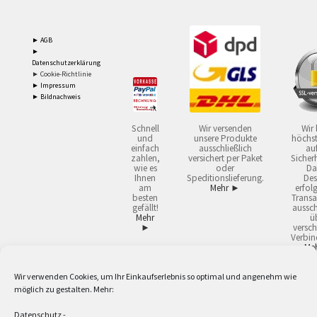
► AGB
►
Datenschutzerklärung
► Cookie-Richtlinie
► Impressum
► Bildnachweis
Schnell
Wir versenden
Wir 
und
unsere Produkte
höchst
einfach
ausschließlich
auf
zahlen,
versichert per Paket
Sicherh
wie es
oder
Da
Ihnen
Speditionslieferung.
Des
am
Mehr ►
erfol
besten
Transa
gefällt!
aussch
Mehr
ü
►
versch
Verbin
Me
Wir verwenden Cookies, um Ihr Einkaufserlebnis so optimal und angenehm wie
2
Lieferzeiten gelten mit Express-24.
Mehr ►
möglich zu gestalten. Mehr:
3
Nur für Firmen, Mindestbestellwert: 50,- €.
Mehr ►
5
Versandkostenfrei ab 59,90 € Nettowarenwert. Inseln ausgenommen. Unsere
Datenschutz
-