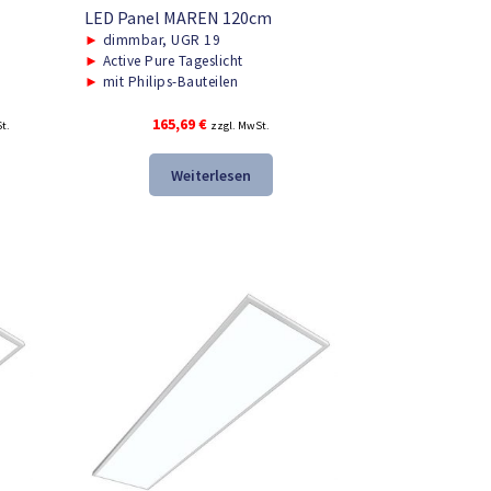
LED Panel MAREN 120cm
►
dimmbar, UGR 19
►
Active Pure Tageslicht
►
mit Philips-Bauteilen
r
165,69
€
t.
zzgl. MwSt.
Weiterlesen
.