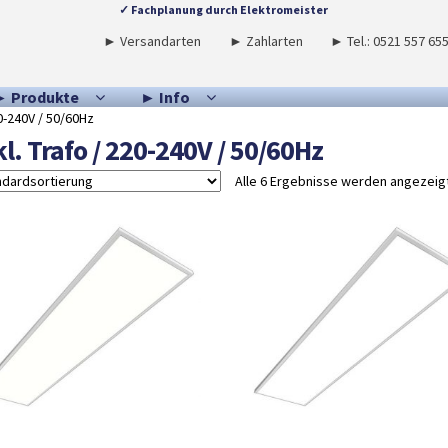
✓ Fachplanung durch Elektromeister
► Versandarten
► Zahlarten
► Tel.: 0521 557 65
► Produkte
► Info
20-240V / 50/60Hz
kl. Trafo / 220-240V / 50/60Hz
Alle 6 Ergebnisse werden angezeig