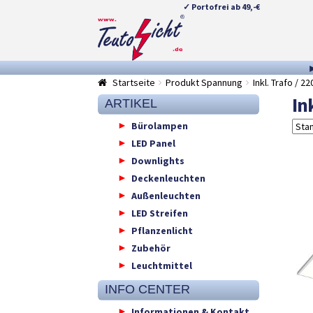
✓ Portofrei ab 49,-€
Zur
Springe
Navigation
zum
springen
Inhalt
Startseite
Produkt Spannung
Inkl. Trafo / 2
In
ARTIKEL
Bürolampen
LED Panel
Downlights
Deckenleuchten
Außenleuchten
LED Streifen
Pflanzenlicht
Zubehör
Leuchtmittel
INFO CENTER
Informationen & Kontakt