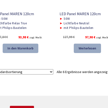
 Panel MAREN 120cm
LED Panel MAREN 120cm
-50W
►
50W
chtfarbe Relax True
►
Lichtfarbe Neutral
t Philips-Bauteilen
►
mit Philips-Bauteilen
Ursprünglicher
Aktueller
Ursprünglicher
Aktuelle
7,84
€
93,98
€
127,99
€
97,98
€
zzgl. MwSt.
zzgl. MwS
Preis
Preis
Preis
Preis
war:
ist:
war:
ist:
In den Warenkorb
Weiterlesen
137,84 €
93,98 €.
127,99 €
97,98 €.
Alle 6 Ergebnisse werden angezeig