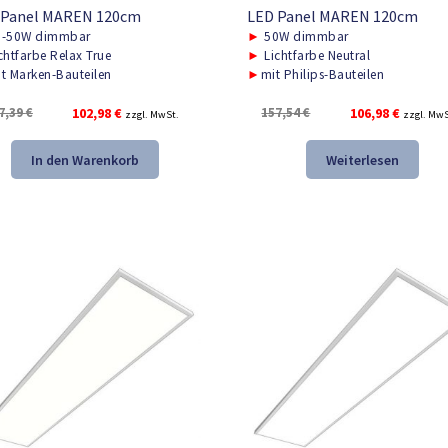
 Panel MAREN 120cm
LED Panel MAREN 120cm
-50W dimmbar
►
50W dimmbar
chtfarbe Relax True
►
Lichtfarbe Neutral
t Marken-Bauteilen
►
mit Philips-Bauteilen
Ursprünglicher
Aktueller
Ursprünglicher
Aktuelle
7,39
€
102,98
€
157,54
€
106,98
€
zzgl. MwSt.
zzgl. MwS
Preis
Preis
Preis
Preis
war:
ist:
war:
ist:
In den Warenkorb
Weiterlesen
167,39 €
102,98 €.
157,54 €
106,98 €