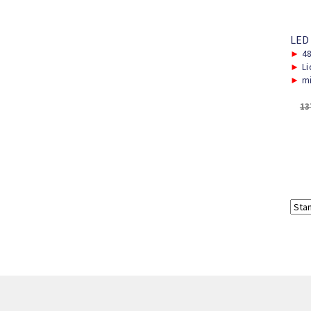
LED
►
48
►
Li
►
mi
13