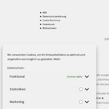
► AGB
► Datenschutzerklärung
► Cookie-Richtlinie
► Impressum
► Bildnachweis
Sch
Wir verwenden Cookies, um Ihr Einkaufserlebnis so optimal und
angenehm wie möglich zu gestalten. Mehr:
2
Lieferzeiten gelten mit Express-24.
Mehr ►
Datenschutz
-
3
Nur für Firmen, Mindestbestellwert: 50,- €.
Mehr ►
5
Versandkostenfrei ab 59,90 € Nettowarenwert. Inseln ausge
Funktional
Immer aktiv
oder gewerblichen Tätigkeit. Kein Verkauf an privat. Alle Pr
sind Warenzeichen oder eingetragene Warenzeichen der jewei
►
Statistiken
6
Weitere Informationen und Zahlungsbedingungen finden S
7
Informationen zu unseren Lieferzeiten finden Sie
hier ►
Marketing
8
Ab 79,- Nettowarenwert. Es gelten unsere allgemeinen Guts