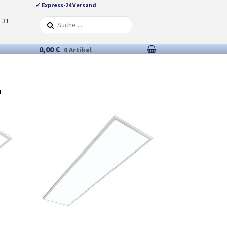
✓ Express-24 Versand
5 31
0,00 €
0 Artikel
t