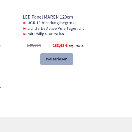
LED Panel MAREN 120cm
►
UGR 19 blendungsbegrenzt
►
Lichtfarbe Active Pure Tageslicht
►
mit Philips-Bauteilen
r
Ursprünglicher
Aktueller
149,66
€
133,98
€
t.
zzgl. MwSt.
Preis
Preis
war:
ist:
Weiterlesen
149,66 €
133,98 €.
t