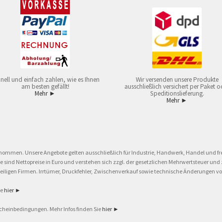
nell und einfach zahlen, wie es Ihnen
Wir versenden unsere Produkte
am besten gefällt!
ausschließlich versichert per Paket o
Mehr ►
Speditionslieferung.
Mehr ►
nommen. Unsere Angebote gelten ausschließlich für Industrie, Handwerk, Handel und fre
eise sind Nettopreise in Euro und verstehen sich zzgl. der gesetzlichen Mehrwertsteuer 
ligen Firmen. Irrtümer, Druckfehler, Zwischenverkauf sowie technische Änderungen vor
ie
hier ►
cheinbedingungen. Mehr Infos finden Sie
hier ►