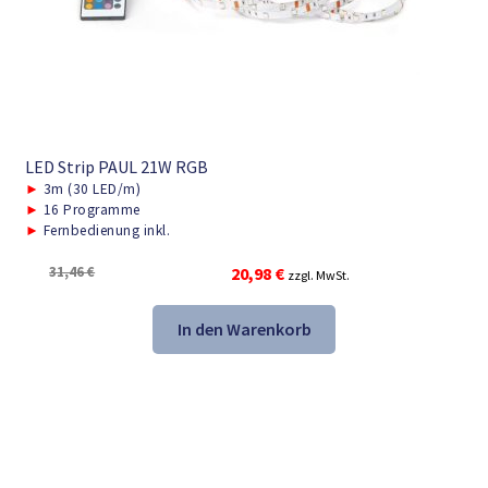
LED Strip PAUL 21W RGB
►
3m (30 LED/m)
►
16 Programme
►
Fernbedienung inkl.
Ursprünglicher
Aktueller
31,46
€
20,98
€
zzgl. MwSt.
Preis
Preis
war:
ist:
In den Warenkorb
31,46 €
20,98 €.