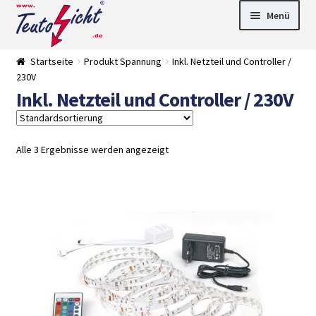
Zur
Springe
Menü
Navigation
zum
springen
Inhalt
► LED Panel
Startseite
Produkt Spannung
Inkl. Netzteil und Controller /
►
230V
Pflanzenlich
►
Inkl. Netzteil und Controller / 230V
t
Downlights
►
Deckenleuch
►
ten
Außenleucht
► LED
en
Streifen
► Zubehör
Alle 3 Ergebnisse werden angezeigt
►
Leuchtmittel
►
Versandarten
► Zahlarten