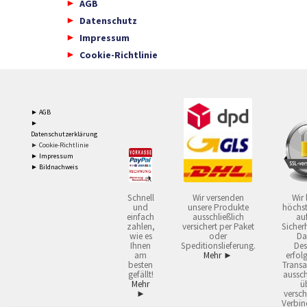
AGB
Datenschutz
Impressum
Cookie-Richtlinie
► AGB
►
Datenschutzerklärung
► Cookie-Richtlinie
► Impressum
► Bildnachweis
Schnell
Wir versenden
Wir 
und
unsere Produkte
höchst
einfach
ausschließlich
auf
zahlen,
versichert per Paket
Sicherh
wie es
oder
Da
Ihnen
Speditionslieferung.
Des
am
Mehr ►
erfol
besten
Transa
gefällt!
aussch
Mehr
ü
►
versch
Verbin