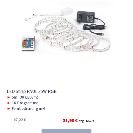
LED Strip PAUL 35W RGB
►
5m (30 LED/m)
►
16 Programme
►
Fernbedienung inkl.
Ursprünglicher
Aktueller
47,22
€
31,98
€
zzgl. MwSt.
Preis
Preis