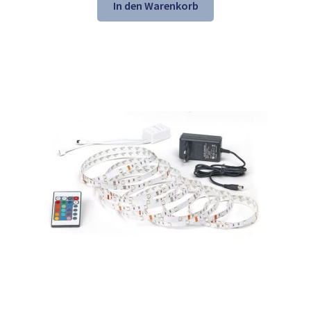
war:
ist:
In den Warenkorb
47,22 €
31,98 €.