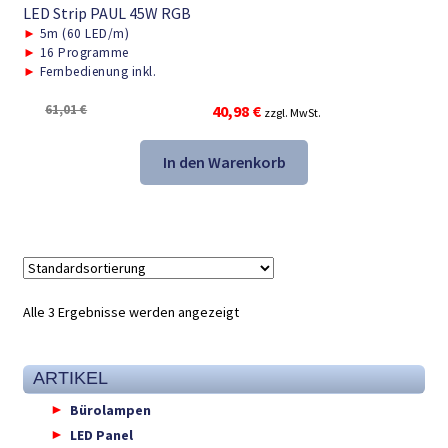
LED Strip PAUL 45W RGB
►
5m (60 LED/m)
►
16 Programme
►
Fernbedienung inkl.
Ursprünglicher
Aktueller
61,01
€
40,98
€
zzgl. MwSt.
Preis
Preis
war:
ist:
In den Warenkorb
61,01 €
40,98 €.
Alle 3 Ergebnisse werden angezeigt
ARTIKEL
Bürolampen
LED Panel