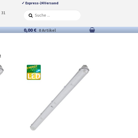
✓ Express-24 Versand
5 31
0,00 €
0 Artikel
t