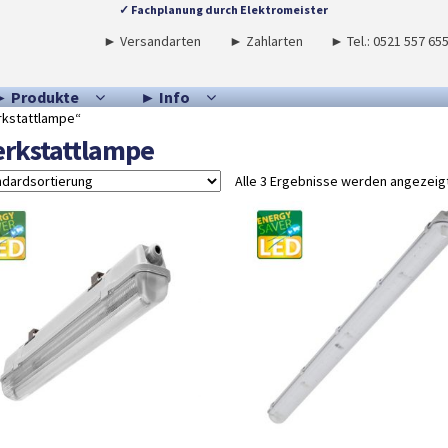
✓ Fachplanung durch Elektromeister
► Versandarten
► Zahlarten
► Tel.: 0521 557 65
► Produkte
► Info
rkstattlampe“
rkstattlampe
Alle 3 Ergebnisse werden angezeig