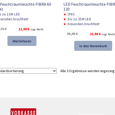
 Feuchtraumleuchte FIBRA 60
LED Feuchtraumleuchte FIB
120
65
s zu 15W LED
►
IP65
sonders bruchfest!
►
bis zu 25W LED
►
besonders bruchfest!
Ursprünglicher
Aktueller
,71
€
11,98
€
zzgl. MwSt.
Ursprünglicher
Aktueller
33,43
€
21,98
€
Preis
Preis
zzgl. MwSt
Preis
Preis
war:
ist:
Weiterlesen
war:
ist:
17,71 €
11,98 €.
In den Warenkorb
33,43 €
21,98 €.
Alle 3 Ergebnisse werden angezeig