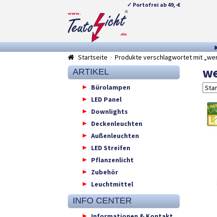
✓ Portofrei ab 49,-€
Zur
Springe
Navigation
zum
springen
Inhalt
Startseite
Produkte verschlagwortet mit „we
we
ARTIKEL
Bürolampen
LED Panel
Downlights
Deckenleuchten
Außenleuchten
LED Streifen
Pflanzenlicht
Zubehör
Leuchtmittel
INFO CENTER
Informationen & Kontakt