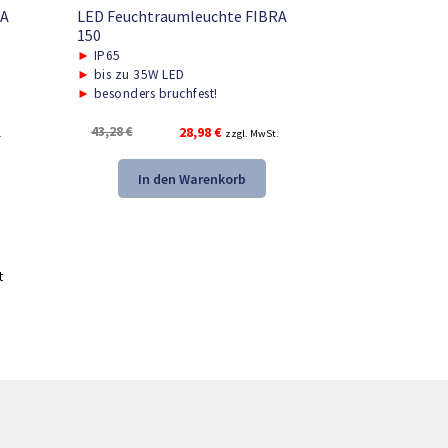
RA
LED Feuchtraumleuchte FIBRA
150
►
IP65
►
bis zu 35W LED
►
besonders bruchfest!
Ursprünglicher
Aktueller
43,28
€
28,98
€
.
zzgl. MwSt.
Preis
Preis
war:
ist:
In den Warenkorb
43,28 €
28,98 €.
t