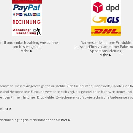
nell und einfach zahlen, wie es Ihnen
Wir versenden unsere Produkte
am besten gefällt!
ausschließlich versichert per Paket o
Mehr ►
Speditionslieferung.
Mehr ►
nommen. Unsere Angebote gelten ausschließlich für Industrie, Handwerk, Handel und fre
eise sind Nettopreise in Euro und verstehen sich zzgl. der gesetzlichen Mehrwertsteuer 
ligen Firmen. Irrtümer, Druckfehler, Zwischenverkauf sowie technische Änderungen vor
ie
hier ►
cheinbedingungen. Mehr Infos finden Sie
hier ►