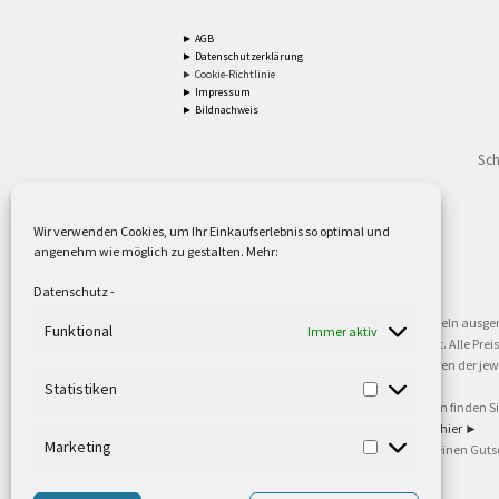
► AGB
► Datenschutzerklärung
► Cookie-Richtlinie
► Impressum
► Bildnachweis
Sch
Wir verwenden Cookies, um Ihr Einkaufserlebnis so optimal und
angenehm wie möglich zu gestalten. Mehr:
2
Lieferzeiten gelten mit Express-24.
Mehr ►
Datenschutz
-
3
Nur für Firmen, Mindestbestellwert: 50,- €.
Mehr ►
5
Versandkostenfrei ab 59,90 € Nettowarenwert. Inseln ausge
Funktional
Immer aktiv
oder gewerblichen Tätigkeit. Kein Verkauf an privat. Alle Pr
sind Warenzeichen oder eingetragene Warenzeichen der jewei
►
Statistiken
6
Weitere Informationen und Zahlungsbedingungen finden S
7
Informationen zu unseren Lieferzeiten finden Sie
hier ►
Marketing
8
Ab 79,- Nettowarenwert. Es gelten unsere allgemeinen Guts
©2002-2021 TEUTO LICHT GmbH