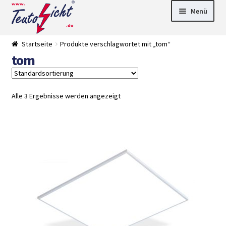
Zur
Springe
Menü
Navigation
zum
springen
Inhalt
► LED Panel
Startseite
Produkte verschlagwortet mit „tom“
►
tom
Pflanzenlich
►
t
Downlights
►
Deckenleuch
►
ten
Außenleucht
► LED
Alle 3 Ergebnisse werden angezeigt
en
Streifen
► Zubehör
►
Leuchtmittel
►
Versandarten
► Zahlarten