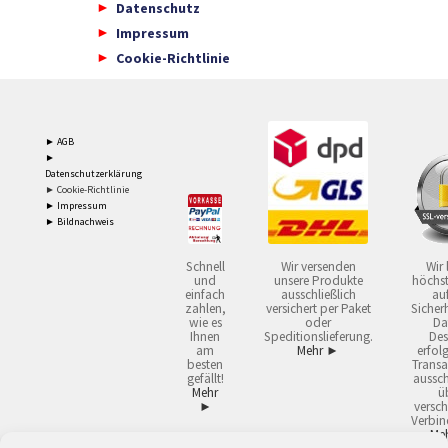
Datenschutz
Impressum
Cookie-Richtlinie
► AGB
►
Datenschutzerklärung
► Cookie-Richtlinie
► Impressum
► Bildnachweis
Schnell
Wir versenden
Wir 
und
unsere Produkte
höchst
einfach
ausschließlich
auf
zahlen,
versichert per Paket
Sicherh
wie es
oder
Da
Ihnen
Speditionslieferung.
Des
am
Mehr ►
erfol
besten
Transa
gefällt!
aussch
Mehr
ü
►
versch
Verbin
Me