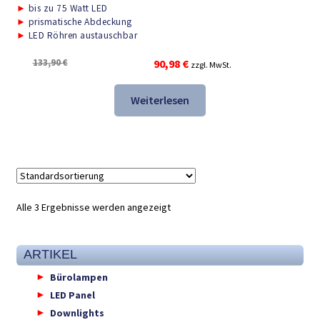
►
bis zu 75 Watt LED
►
prismatische Abdeckung
►
LED Röhren austauschbar
Ursprünglicher
Aktueller
133,90
€
90,98
€
zzgl. MwSt.
Preis
Preis
war:
ist:
Weiterlesen
133,90 €
90,98 €.
Alle 3 Ergebnisse werden angezeigt
ARTIKEL
Bürolampen
LED Panel
Downlights