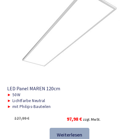
LED Panel MAREN 120cm
►
50W
►
Lichtfarbe Neutral
►
mit Philips-Bauteilen
Ursprünglicher
Aktueller
127,99
€
97,98
€
zzgl. MwSt.
Preis
Preis
war:
ist:
Weiterlesen