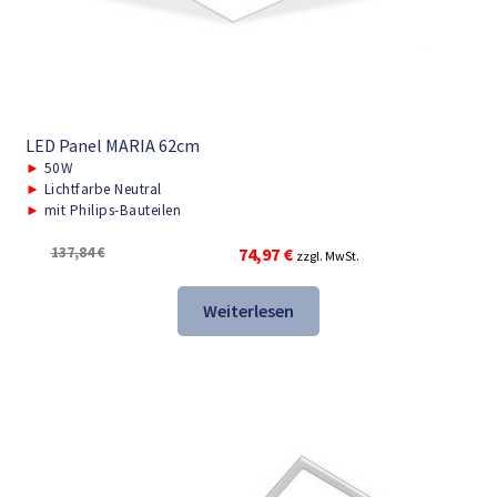
LED Panel MARIA 62cm
►
50W
►
Lichtfarbe Neutral
►
mit Philips-Bauteilen
Ursprünglicher
Aktueller
137,84
€
74,97
€
zzgl. MwSt.
Preis
Preis
war:
ist:
Weiterlesen
137,84 €
74,97 €.