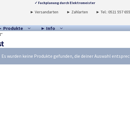
✓ Fachplanung durch Elektromeister
► Versandarten
► Zahlarten
► Tel.: 0521 557 65
► Produkte
► Info
t“
st
Es wurden keine Produkte gefunden, die deiner Auswahl entsprec