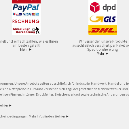
nell und einfach zahlen, wie es Ihnen
Wir versenden unsere Produkte
am besten gefällt!
ausschließlich versichert per Paket o
Mehr ►
Speditionslieferung.
Mehr ►
nommen. Unsere Angebote gelten ausschließlich für Industrie, Handwerk, Handel und fre
eise sind Nettopreise in Euro und verstehen sich zzgl. der gesetzlichen Mehrwertsteuer 
ligen Firmen. Irrtümer, Druckfehler, Zwischenverkauf sowie technische Änderungen vor
ie
hier ►
cheinbedingungen. Mehr Infos finden Sie
hier ►