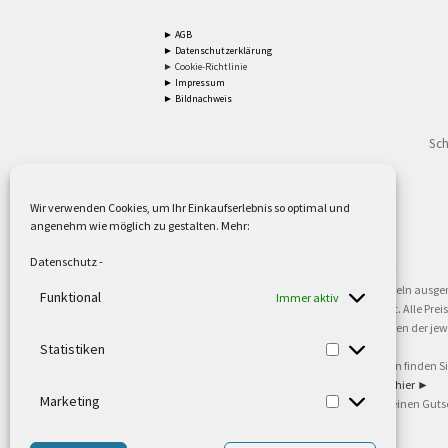
► AGB
► Datenschutzerklärung
► Cookie-Richtlinie
► Impressum
► Bildnachweis
Sch
Wir verwenden Cookies, um Ihr Einkaufserlebnis so optimal und
angenehm wie möglich zu gestalten. Mehr:
2
Lieferzeiten gelten mit Express-24.
Mehr ►
Datenschutz
-
3
Nur für Firmen, Mindestbestellwert: 50,- €.
Mehr ►
5
Versandkostenfrei ab 59,90 € Nettowarenwert. Inseln ausge
Funktional
Immer aktiv
oder gewerblichen Tätigkeit. Kein Verkauf an privat. Alle Pr
sind Warenzeichen oder eingetragene Warenzeichen der jewei
►
Statistiken
6
Weitere Informationen und Zahlungsbedingungen finden S
7
Informationen zu unseren Lieferzeiten finden Sie
hier ►
Marketing
8
Ab 79,- Nettowarenwert. Es gelten unsere allgemeinen Guts
©2002-2021 TEUTO LICHT GmbH