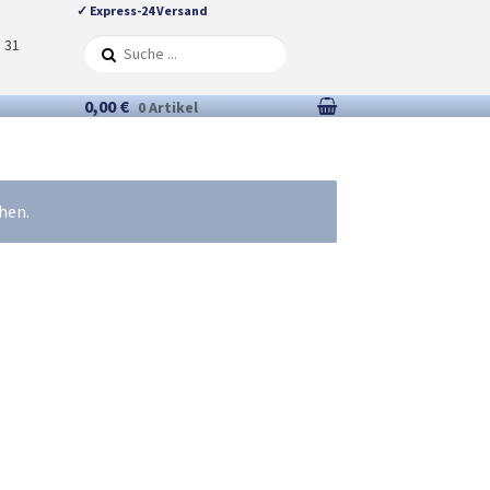
✓ Express-24 Versand
5 31
0,00 €
0 Artikel
hen.