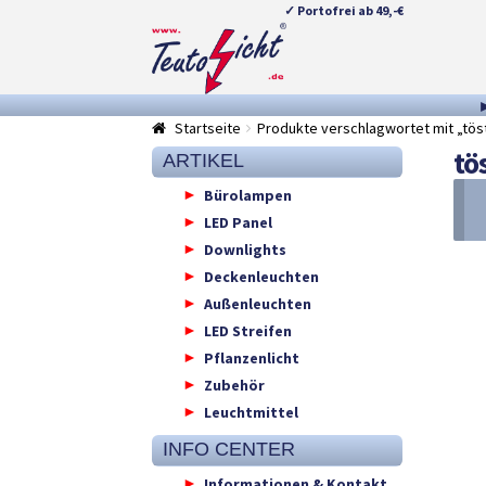
✓ Portofrei ab 49,-€
Zur
Springe
Navigation
zum
springen
Inhalt
Startseite
Produkte verschlagwortet mit „tös
tö
ARTIKEL
Bürolampen
LED Panel
Downlights
Deckenleuchten
Außenleuchten
LED Streifen
Pflanzenlicht
Zubehör
Leuchtmittel
INFO CENTER
Informationen & Kontakt