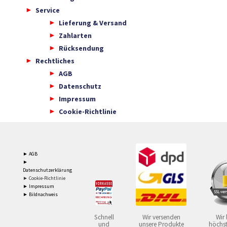
Service
Lieferung & Versand
Zahlarten
Rücksendung
Rechtliches
AGB
Datenschutz
Impressum
Cookie-Richtlinie
► AGB
►
Datenschutzerklärung
► Cookie-Richtlinie
► Impressum
► Bildnachweis
Schnell
Wir versenden
Wir 
und
unsere Produkte
höchst