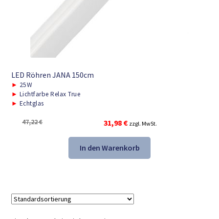
LED Röhren JANA 150cm
►
25W
►
Lichtfarbe Relax True
►
Echtglas
Ursprünglicher
Aktueller
47,22
€
31,98
€
zzgl. MwSt.
Preis
Preis
war:
ist:
In den Warenkorb
47,22 €
31,98 €.