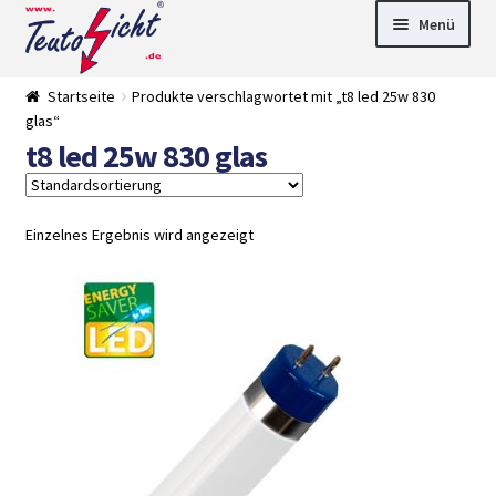
Zur
Springe
Menü
Navigation
zum
springen
Inhalt
► LED Panel
Startseite
Produkte verschlagwortet mit „t8 led 25w 830
►
glas“
Pflanzenlich
►
t8 led 25w 830 glas
t
Downlights
►
Deckenleuch
►
ten
Außenleucht
► LED
en
Streifen
► Zubehör
Einzelnes Ergebnis wird angezeigt
►
Leuchtmittel
►
Versandarten
► Zahlarten