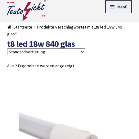
Zur
Springe
Menü
Navigation
zum
springen
Inhalt
► LED Panel
Startseite
Produkte verschlagwortet mit „t8 led 18w 840
►
glas“
Pflanzenlich
►
t8 led 18w 840 glas
t
Downlights
►
Deckenleuch
►
ten
Außenleucht
► LED
en
Streifen
► Zubehör
Alle 2 Ergebnisse werden angezeigt
►
Leuchtmittel
►
Versandarten
► Zahlarten