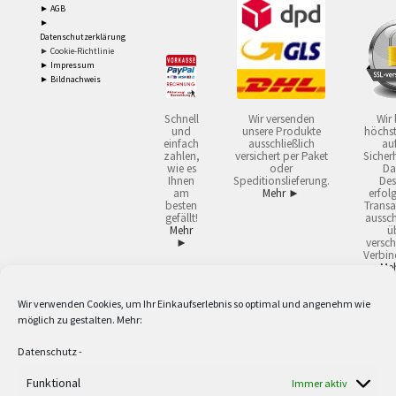
► AGB
►
Datenschutzerklärung
► Cookie-Richtlinie
► Impressum
► Bildnachweis
Schnell
Wir versenden
Wir 
und
unsere Produkte
höchst
einfach
ausschließlich
auf
zahlen,
versichert per Paket
Sicherh
wie es
oder
Da
Ihnen
Speditionslieferung.
Des
am
Mehr ►
erfol
besten
Transa
gefällt!
aussch
Mehr
ü
►
versch
Verbin
Me
Wir verwenden Cookies, um Ihr Einkaufserlebnis so optimal und angenehm wie
2
Lieferzeiten gelten mit Express-24.
Mehr ►
möglich zu gestalten. Mehr:
3
Nur für Firmen, Mindestbestellwert: 50,- €.
Mehr ►
5
Versandkostenfrei ab 59,90 € Nettowarenwert. Inseln ausgenommen. Unsere
Datenschutz
-
Angebote gelten ausschließlich für Industrie, Handwerk, Handel und freie
Berufe zur Verwendung in der selbständigen, beruflichen oder gewerblichen
Funktional
Immer aktiv