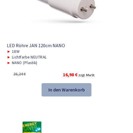
LED Röhre JAN 120cm NANO
►
18W
►
Lichtfarbe NEUTRAL
►
NANO (Plastik)
Ursprünglicher
Aktueller
26,24
€
16,98
€
zzgl. MwSt.
Preis
Preis
war:
ist:
In den Warenkorb
26,24 €
16,98 €.