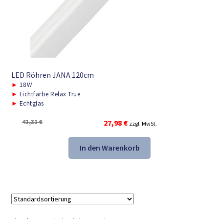
LED Röhren JANA 120cm
►
18W
►
Lichtfarbe Relax True
►
Echtglas
Ursprünglicher
Aktueller
41,31
€
27,98
€
zzgl. MwSt.
Preis
Preis
war:
ist:
In den Warenkorb
41,31 €
27,98 €.