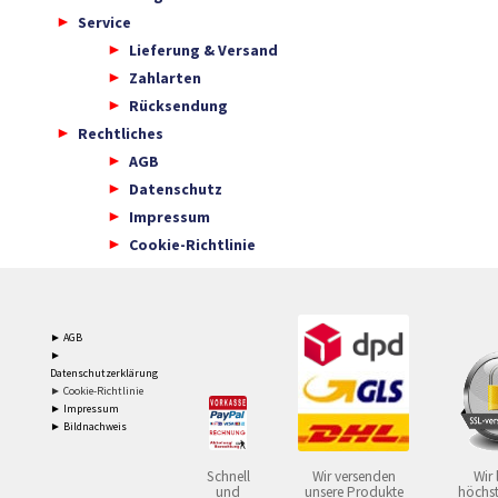
Service
Lieferung & Versand
Zahlarten
Rücksendung
Rechtliches
AGB
Datenschutz
Impressum
Cookie-Richtlinie
► AGB
►
Datenschutzerklärung
► Cookie-Richtlinie
► Impressum
► Bildnachweis
Schnell
Wir versenden
Wir 
und
unsere Produkte
höchst