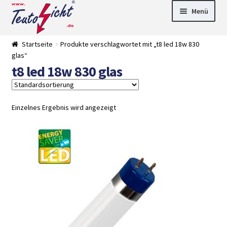
Zur
Springe
Menü
Navigation
zum
springen
Inhalt
► LED Panel
Startseite
Produkte verschlagwortet mit „t8 led 18w 830
►
glas“
Pflanzenlich
►
t8 led 18w 830 glas
t
Downlights
►
Deckenleuch
►
ten
Außenleucht
► LED
en
Streifen
► Zubehör
Einzelnes Ergebnis wird angezeigt
►
Leuchtmittel
►
Versandarten
► Zahlarten