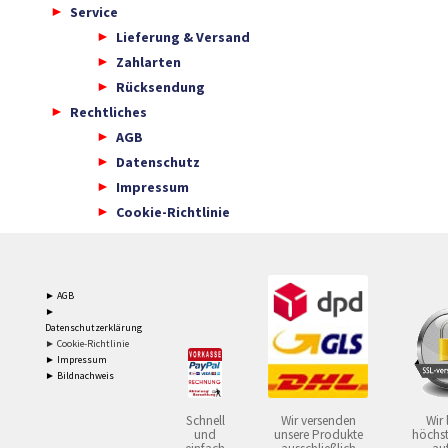
Service
Lieferung & Versand
Zahlarten
Rücksendung
Rechtliches
AGB
Datenschutz
Impressum
Cookie-Richtlinie
► AGB
►
Datenschutzerklärung
► Cookie-Richtlinie
► Impressum
► Bildnachweis
Schnell
Wir versenden
Wir 
und
unsere Produkte
höchst