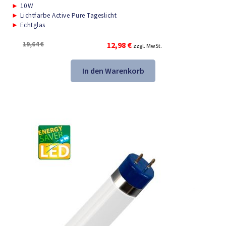
►
10W
►
Lichtfarbe Active Pure Tageslicht
►
Echtglas
Ursprünglicher
Aktueller
19,64
€
12,98
€
zzgl. MwSt.
Preis
Preis
war:
ist:
In den Warenkorb
19,64 €
12,98 €.