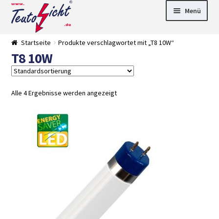
Zur
Springe
Menü
Navigation
zum
springen
Inhalt
► LED Panel
Startseite
Produkte verschlagwortet mit „T8 10W“
►
T8 10W
Pflanzenlich
►
t
Downlights
►
Deckenleuch
►
ten
Außenleucht
► LED
Alle 4 Ergebnisse werden angezeigt
en
Streifen
► Zubehör
►
Leuchtmittel
►
Versandarten
► Zahlarten