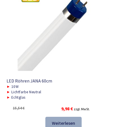
LED Röhren JANA 60cm
►
10W
►
Lichtfarbe Neutral
►
Echtglas
Ursprünglicher
Aktueller
15,54
€
9,98
€
zzgl. MwSt.
Preis
Preis
war:
ist:
Weiterlesen