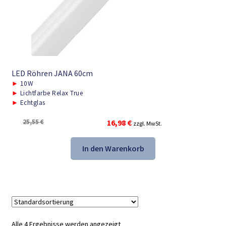
LED Röhren JANA 60cm
►
10W
►
Lichtfarbe Relax True
►
Echtglas
Ursprünglicher
Aktueller
25,55
€
16,98
€
zzgl. MwSt.
Preis
Preis
war:
ist:
In den Warenkorb
25,55 €
16,98 €.
Alle 4 Ergebnisse werden angezeigt