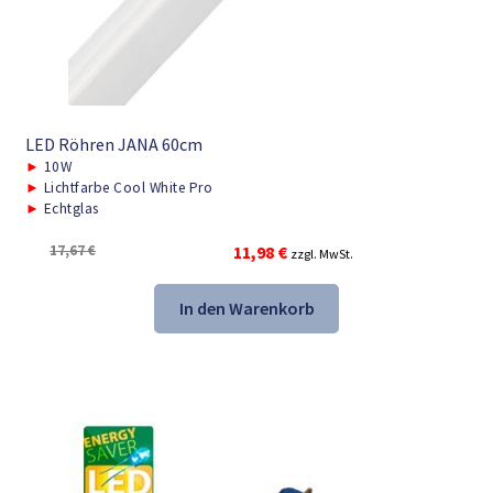
LED Röhren JANA 60cm
►
10W
►
Lichtfarbe Cool White Pro
►
Echtglas
Ursprünglicher
Aktueller
17,67
€
11,98
€
zzgl. MwSt.
Preis
Preis
war:
ist:
In den Warenkorb
17,67 €
11,98 €.