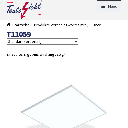
Zur
Springe
Menü
Navigation
zum
springen
Inhalt
► LED Panel
Startseite
Produkte verschlagwortet mit „T11059“
►
T11059
Pflanzenlich
►
t
Downlights
►
Deckenleuch
►
ten
Außenleucht
► LED
Einzelnes Ergebnis wird angezeigt
en
Streifen
► Zubehör
►
Leuchtmittel
►
Versandarten
► Zahlarten