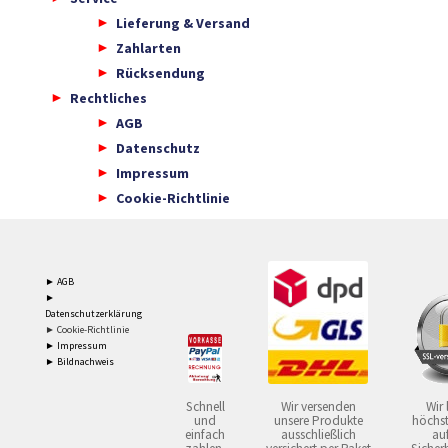
Lieferung & Versand
Zahlarten
Rücksendung
Rechtliches
AGB
Datenschutz
Impressum
Cookie-Richtlinie
► AGB
►
Datenschutzerklärung
► Cookie-Richtlinie
► Impressum
► Bildnachweis
Schnell
Wir versenden
Wir 
und
unsere Produkte
höchst
einfach
ausschließlich
auf