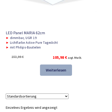
LED Panel MARIA 62cm
►
dimmbar, UGR 19
►
Lichtfarbe Active Pure Tageslicht
►
mit Philips-Bauteilen
Ursprünglicher
Aktueller
153,99
€
105,98
€
zzgl. MwSt.
Preis
Preis
war:
ist:
Weiterlesen
153,99 €
105,98 €.
Einzelnes Ergebnis wird angezeigt