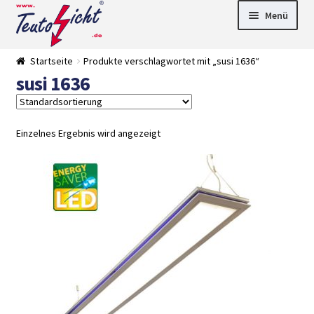
Zur
Springe
Menü
Navigation
zum
springen
Inhalt
► LED Panel
Startseite
Produkte verschlagwortet mit „susi 1636“
►
susi 1636
Pflanzenlich
►
t
Downlights
►
Deckenleuch
►
ten
Außenleucht
► LED
Einzelnes Ergebnis wird angezeigt
en
Streifen
► Zubehör
►
Leuchtmittel
►
Versandarten
► Zahlarten