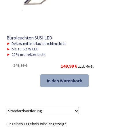
Büroleuchten SUSI LED
►
Dekostreifen blau durchleuchtet
►
bis zu 52 W LED
►
20% indirektes Licht
Ursprünglicher
Aktueller
249,99
€
149,99
€
zzgl. MwSt.
Preis
Preis
war:
ist:
In den Warenkorb
249,99 €
149,99 €.
Einzelnes Ergebnis wird angezeigt