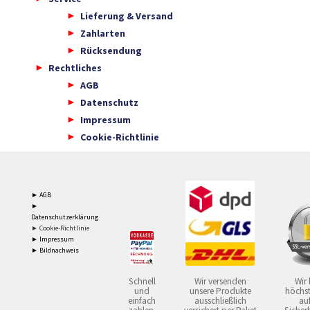
Lieferung & Versand
Zahlarten
Rücksendung
Rechtliches
AGB
Datenschutz
Impressum
Cookie-Richtlinie
► AGB
►
Datenschutzerklärung
► Cookie-Richtlinie
► Impressum
► Bildnachweis
Schnell
Wir versenden
Wir 
und
unsere Produkte
höchst
einfach
ausschließlich
auf