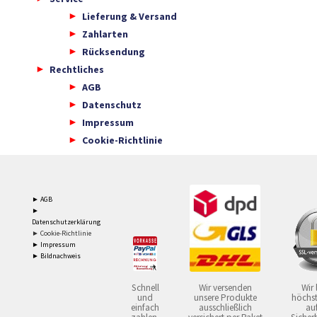
Lieferung & Versand
Zahlarten
Rücksendung
Rechtliches
AGB
Datenschutz
Impressum
Cookie-Richtlinie
► AGB
►
Datenschutzerklärung
► Cookie-Richtlinie
► Impressum
► Bildnachweis
Schnell
Wir versenden
Wir 
und
unsere Produkte
höchst
einfach
ausschließlich
auf