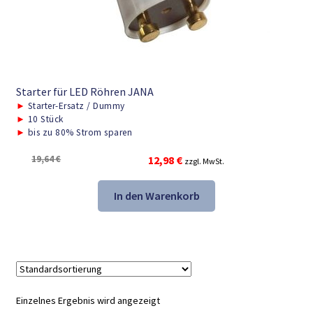
Starter für LED Röhren JANA
►
Starter-Ersatz / Dummy
►
10 Stück
►
bis zu 80% Strom sparen
Ursprünglicher
Aktueller
19,64
€
12,98
€
zzgl. MwSt.
Preis
Preis
war:
ist:
In den Warenkorb
19,64 €
12,98 €.
Einzelnes Ergebnis wird angezeigt