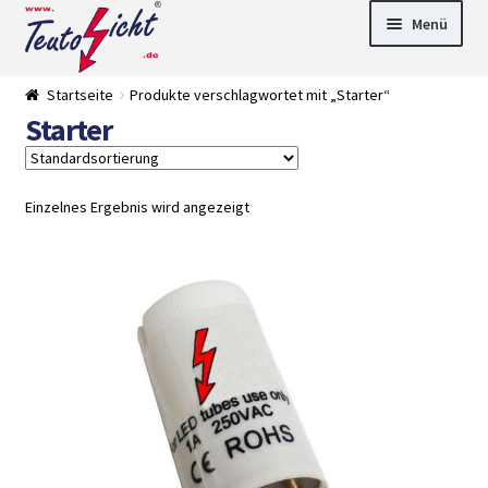
Zur
Springe
Menü
Navigation
zum
springen
Inhalt
► LED Panel
Startseite
Produkte verschlagwortet mit „Starter“
►
Starter
Pflanzenlich
►
t
Downlights
►
Deckenleuch
►
ten
Außenleucht
► LED
Einzelnes Ergebnis wird angezeigt
en
Streifen
► Zubehör
►
Leuchtmittel
►
Versandarten
► Zahlarten