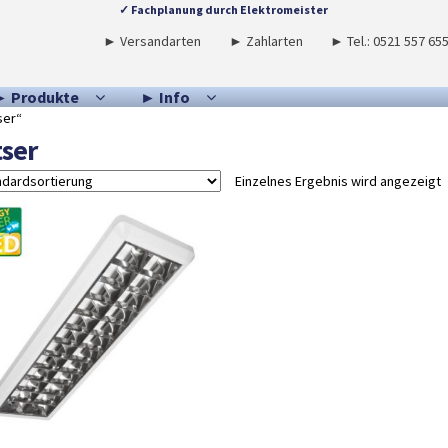
✓ Fachplanung durch Elektromeister
► Versandarten
► Zahlarten
► Tel.: 0521 557 65
► Produkte
► Info
ser“
tser
Einzelnes Ergebnis wird angezeigt