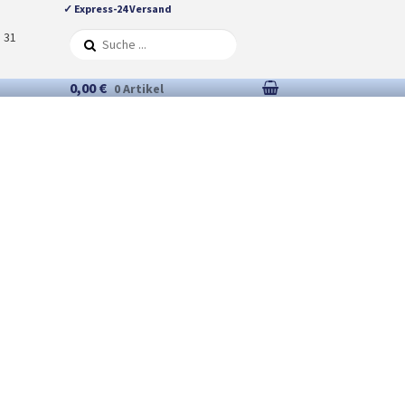
✓ Express-24 Versand
5 31
0,00 €
0 Artikel