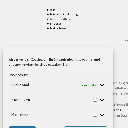
► AGB
► Datenschutzerklärung
► Cookie-Richtlinie
► Impressum
► Bildnachweis
Sch
Wir verwenden Cookies, um Ihr Einkaufserlebnis so optimal und
angenehm wie möglich zu gestalten. Mehr:
2
Lieferzeiten gelten mit Express-24.
Mehr ►
Datenschutz
-
3
Nur für Firmen, Mindestbestellwert: 50,- €.
Mehr ►
5
Versandkostenfrei ab 59,90 € Nettowarenwert. Inseln ausge
Funktional
Immer aktiv
oder gewerblichen Tätigkeit. Kein Verkauf an privat. Alle Pr
sind Warenzeichen oder eingetragene Warenzeichen der jewei
►
Statistiken
6
Weitere Informationen und Zahlungsbedingungen finden S
7
Informationen zu unseren Lieferzeiten finden Sie
hier ►
Marketing
8
Ab 79,- Nettowarenwert. Es gelten unsere allgemeinen Guts
©2002-2021 TEUTO LICHT GmbH