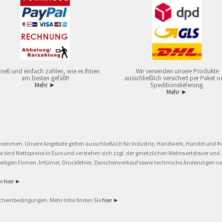
nell und einfach zahlen, wie es Ihnen
Wir versenden unsere Produkte
am besten gefällt!
ausschließlich versichert per Paket o
Mehr ►
Speditionslieferung.
Mehr ►
nommen. Unsere Angebote gelten ausschließlich für Industrie, Handwerk, Handel und fre
eise sind Nettopreise in Euro und verstehen sich zzgl. der gesetzlichen Mehrwertsteuer 
ligen Firmen. Irrtümer, Druckfehler, Zwischenverkauf sowie technische Änderungen vor
ie
hier ►
cheinbedingungen. Mehr Infos finden Sie
hier ►