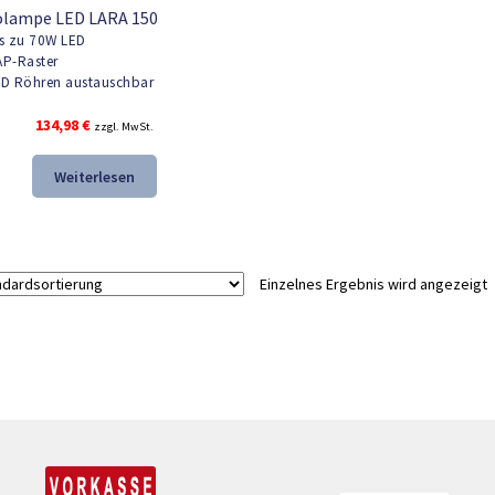
olampe LED LARA 150
s zu 70W LED
P-Raster
D Röhren austauschbar
134,98
€
zzgl. MwSt.
Weiterlesen
Einzelnes Ergebnis wird angezeigt