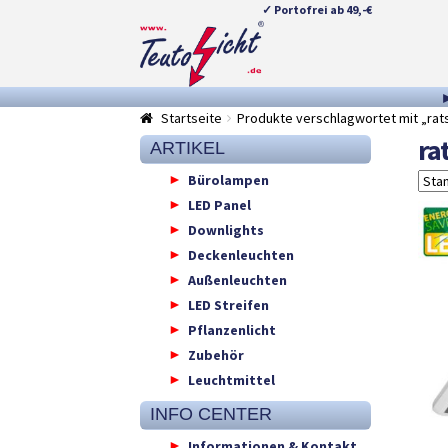
✓ Portofrei ab 49,-€
Zur
Springe
Navigation
zum
springen
Inhalt
Startseite
Produkte verschlagwortet mit „rat
ra
ARTIKEL
Bürolampen
LED Panel
Downlights
Deckenleuchten
Außenleuchten
LED Streifen
Pflanzenlicht
Zubehör
Leuchtmittel
INFO CENTER
Informationen & Kontakt