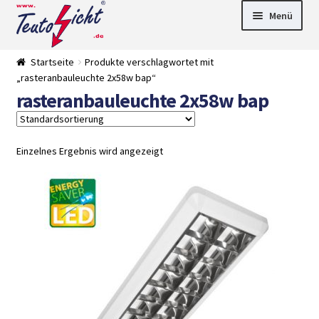
Zur
Springe
Menü
Navigation
zum
springen
Inhalt
► LED Panel
Startseite
Produkte verschlagwortet mit
►
„rasteranbauleuchte 2x58w bap“
Pflanzenlich
►
rasteranbauleuchte 2x58w bap
t
Downlights
►
Deckenleuch
►
ten
Außenleucht
► LED
en
Streifen
► Zubehör
Einzelnes Ergebnis wird angezeigt
►
Leuchtmittel
►
Versandarten
► Zahlarten