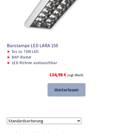
Bürolampe LED LARA 150
►
bis zu 70W LED
►
BAP-Raster
►
LED Röhren austauschbar
134,98
€
zzgl. MwSt.
Weiterlesen