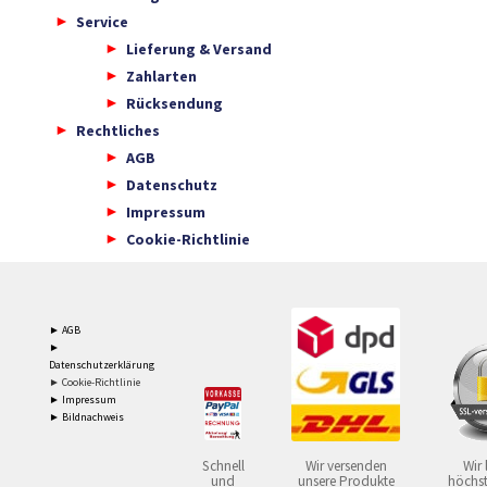
Service
Lieferung & Versand
Zahlarten
Rücksendung
Rechtliches
AGB
Datenschutz
Impressum
Cookie-Richtlinie
► AGB
►
Datenschutzerklärung
► Cookie-Richtlinie
► Impressum
► Bildnachweis
Schnell
Wir versenden
Wir 
und
unsere Produkte
höchst