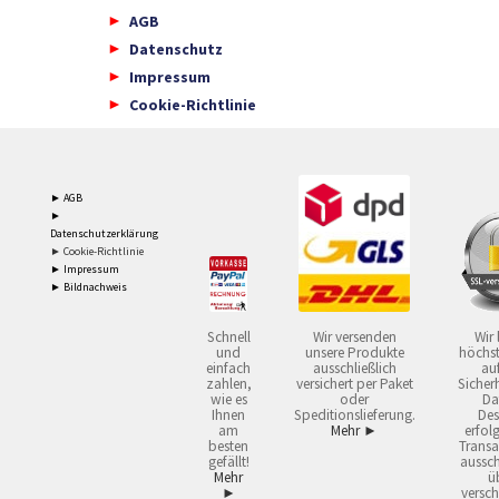
AGB
Datenschutz
Impressum
Cookie-Richtlinie
► AGB
►
Datenschutzerklärung
► Cookie-Richtlinie
► Impressum
► Bildnachweis
Schnell
Wir versenden
Wir 
und
unsere Produkte
höchst
einfach
ausschließlich
auf
zahlen,
versichert per Paket
Sicherh
wie es
oder
Da
Ihnen
Speditionslieferung.
Des
am
Mehr ►
erfol
besten
Transa
gefällt!
aussch
Mehr
ü
►
versch