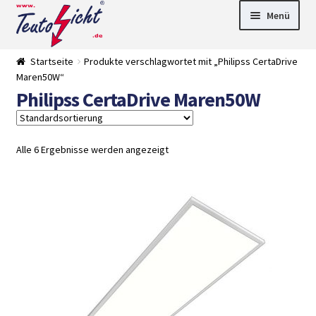
Zur
Springe
Menü
Navigation
zum
springen
Inhalt
► LED Panel
Startseite
Produkte verschlagwortet mit „Philipss CertaDrive
►
Maren50W“
Pflanzenlich
►
Philipss CertaDrive Maren50W
t
Downlights
►
Deckenleuch
►
ten
Außenleucht
► LED
en
Streifen
► Zubehör
Alle 6 Ergebnisse werden angezeigt
►
Leuchtmittel
►
Versandarten
► Zahlarten