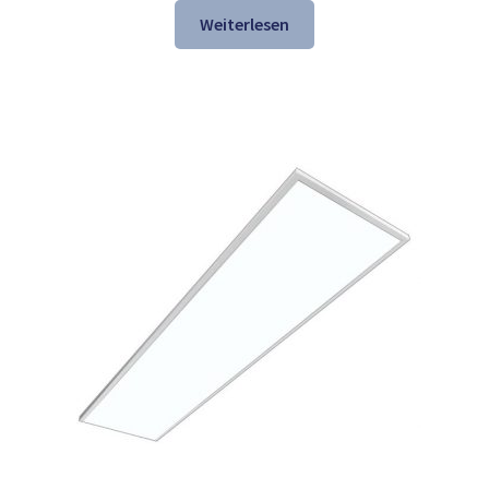
war:
ist:
Weiterlesen
127,99 €
97,98 €.