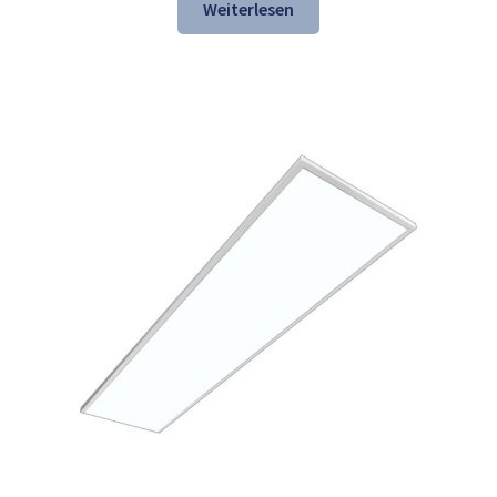
war:
ist:
Weiterlesen
157,54 €
106,98 €.