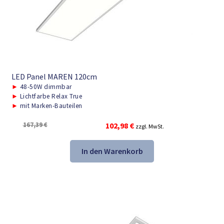
LED Panel MAREN 120cm
►
48-50W dimmbar
►
Lichtfarbe Relax True
►
mit Marken-Bauteilen
Ursprünglicher
Aktueller
167,39
€
102,98
€
zzgl. MwSt.
Preis
Preis
war:
ist:
In den Warenkorb
167,39 €
102,98 €.