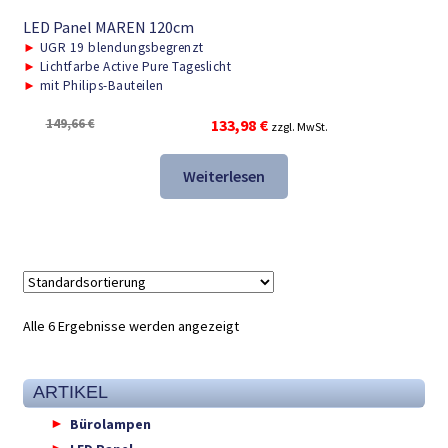
LED Panel MAREN 120cm
►
UGR 19 blendungsbegrenzt
►
Lichtfarbe Active Pure Tageslicht
►
mit Philips-Bauteilen
Ursprünglicher
Aktueller
149,66
€
133,98
€
zzgl. MwSt.
Preis
Preis
war:
ist:
Weiterlesen
149,66 €
133,98 €.
Alle 6 Ergebnisse werden angezeigt
ARTIKEL
Bürolampen