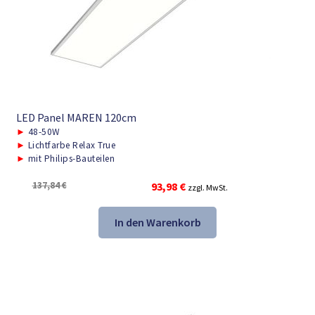
LED Panel MAREN 120cm
►
48-50W
►
Lichtfarbe Relax True
►
mit Philips-Bauteilen
Ursprünglicher
Aktueller
137,84
€
93,98
€
zzgl. MwSt.
Preis
Preis
war:
ist:
In den Warenkorb
137,84 €
93,98 €.