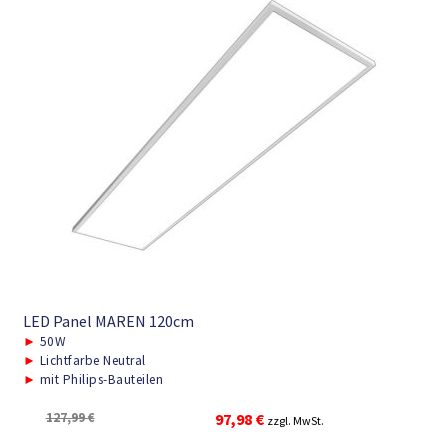
LED Panel MAREN 120cm
►
50W
►
Lichtfarbe Neutral
►
mit Philips-Bauteilen
Ursprünglicher
Aktueller
127,99
€
97,98
€
zzgl. MwSt.
Preis
Preis