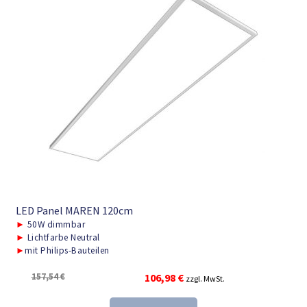
LED Panel MAREN 120cm
►
50W dimmbar
►
Lichtfarbe Neutral
►
mit Philips-Bauteilen
Ursprünglicher
Aktueller
157,54
€
106,98
€
zzgl. MwSt.
Preis
Preis