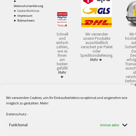
►
Datenschutzerklärung
► Cookie-Richtlinie
► Impressum
► Bildnachweis
Schnell
Wir versenden
Wir 
und
unsere Produkte
höchst
einfach
ausschließlich
auf
zahlen,
versichert per Paket
Sicherh
wie es
oder
Da
Ihnen
Speditionslieferung.
Des
am
Mehr ►
erfol
besten
Transa
gefällt!
aussch
Mehr
ü
►
versch
Verbin
Me
Wir verwenden Cookies, um Ihr Einkaufserlebnis so optimal und angenehm wie
2
Lieferzeiten gelten mit Express-24.
Mehr ►
möglich zu gestalten. Mehr:
3
Nur für Firmen, Mindestbestellwert: 50,- €.
Mehr ►
5
Versandkostenfrei ab 59,90 € Nettowarenwert. Inseln ausgenommen. Unsere
Datenschutz
-
Angebote gelten ausschließlich für Industrie, Handwerk, Handel und freie
Berufe zur Verwendung in der selbständigen, beruflichen oder gewerblichen
Funktional
Immer aktiv
Tätigkeit. Kein Verkauf an privat. Alle Preise sind Nettopreise in Euro und
verstehen sich zzgl. der gesetzlichen Mehrwertsteuer und zzgl. Versand. Alle