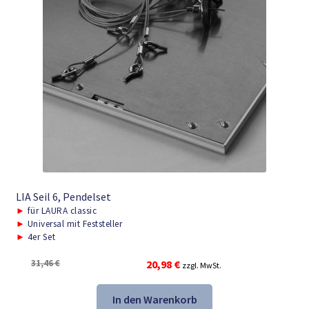
LIA Seil 6, Pendelset
►
für LAURA classic
►
Universal mit Feststeller
►
4er Set
Ursprünglicher
Aktueller
31,46
€
20,98
€
zzgl. MwSt.
Preis
Preis
war:
ist:
In den Warenkorb