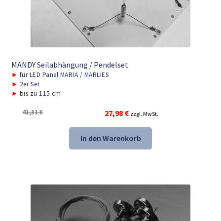
MANDY Seilabhängung / Pendelset
►
für LED Panel MARIA / MARLIES
►
2er Set
►
bis zu 115 cm
Ursprünglicher
Aktueller
41,31
€
27,98
€
zzgl. MwSt.
Preis
Preis
war:
ist:
In den Warenkorb
41,31 €
27,98 €.