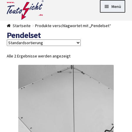
Zur
Springe
Menü
Navigation
zum
springen
Inhalt
► LED Panel
Startseite
Produkte verschlagwortet mit „Pendelset“
►
Pendelset
Pflanzenlich
►
t
Downlights
►
Deckenleuch
►
ten
Außenleucht
► LED
Alle 2 Ergebnisse werden angezeigt
en
Streifen
► Zubehör
►
Leuchtmittel
►
Versandarten
► Zahlarten