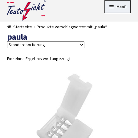
Zur
Springe
Menü
Navigation
zum
springen
Inhalt
► LED Panel
Startseite
Produkte verschlagwortet mit „paula“
►
paula
Pflanzenlich
►
t
Downlights
►
Deckenleuch
►
ten
Außenleucht
► LED
Einzelnes Ergebnis wird angezeigt
en
Streifen
► Zubehör
►
Leuchtmittel
►
Versandarten
► Zahlarten