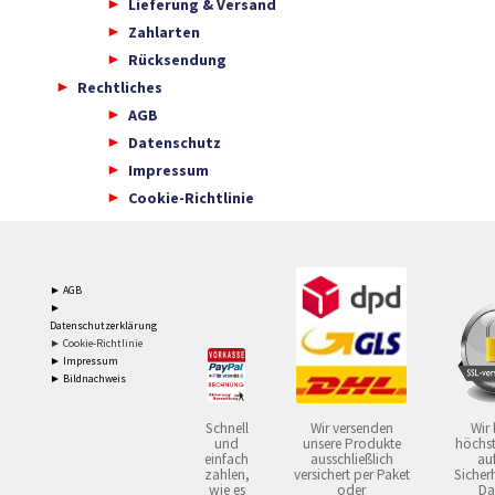
Lieferung & Versand
Zahlarten
Rücksendung
Rechtliches
AGB
Datenschutz
Impressum
Cookie-Richtlinie
► AGB
►
Datenschutzerklärung
► Cookie-Richtlinie
► Impressum
► Bildnachweis
Schnell
Wir versenden
Wir 
und
unsere Produkte
höchst
einfach
ausschließlich
auf
zahlen,
versichert per Paket
Sicherh
wie es
oder
Da