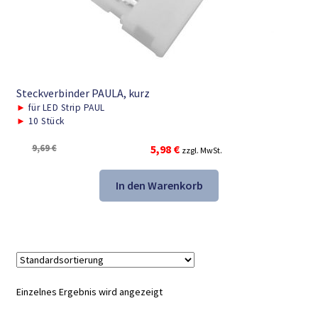
Steckverbinder PAULA, kurz
►
für LED Strip PAUL
►
10 Stück
Ursprünglicher
Aktueller
9,69
€
5,98
€
zzgl. MwSt.
Preis
Preis
war:
ist:
In den Warenkorb
9,69 €
5,98 €.
Einzelnes Ergebnis wird angezeigt