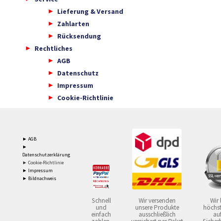
Lieferung & Versand
Zahlarten
Rücksendung
Rechtliches
AGB
Datenschutz
Impressum
Cookie-Richtlinie
► AGB
►
Datenschutzerklärung
► Cookie-Richtlinie
► Impressum
► Bildnachweis
Schnell
Wir versenden
Wir 
und
unsere Produkte
höchst
einfach
ausschließlich
auf