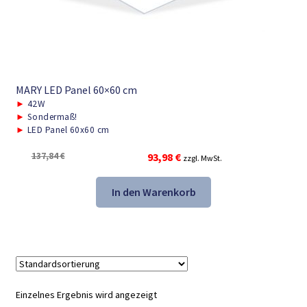
MARY LED Panel 60×60 cm
►
42W
►
Sondermaß!
►
LED Panel 60x60 cm
Ursprünglicher
Aktueller
137,84
€
93,98
€
zzgl. MwSt.
Preis
Preis
war:
ist:
In den Warenkorb
137,84 €
93,98 €.
Einzelnes Ergebnis wird angezeigt